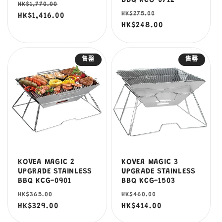
BBQ KCG-0712
定
售
HK$1,770.00
定
售
HK$275.00
價
HK$1,416.00
價
價
HK$248.00
價
售罄
售罄
KOVEA MAGIC 2
KOVEA MAGIC 3
UPGRADE STAINLESS
UPGRADE STAINLESS
BBQ KCG-0901
BBQ KCG-1503
定
售
定
售
HK$365.00
HK$460.00
價
HK$329.00
價
價
HK$414.00
價