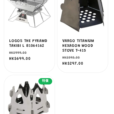
LOGOS THE PYRAMD
VARGO TITANIUM
TAKIBI L 81064162
HEXAGON WOOD
STOVE T-415
定
售
HK$999.00
定
售
HK$595.00
價
HK$699.00
價
價
HK$297.00
價
特價