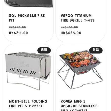
SOL PACKABLE FIRE
VARGO TITANIUM
PIT
FIRE BGRILL T-433
定
售
定
售
HK$790.00
HK$850.00
價
HK$711.00
價
價
HK$425.00
價
售罄
售罄
MONT-BELL FOLDING
KOVEA MAG 1
FIRE PIT S 1122751
UPGRADE STAINLESS