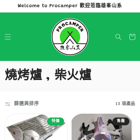
Welcome to Procamper 歡迎蒞臨雄峯山系
跳至內容
購
物
車
商
燒烤爐 , 柴火爐
品
系
篩選與排序
13 項產品
列
特價
售罄
: