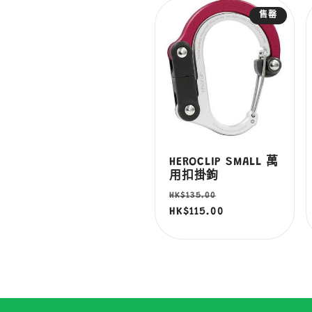
售罄
列
:
HEROCLIP SMALL 萬
用扣掛鉤
定
售
HK$135.00
價
HK$115.00
價