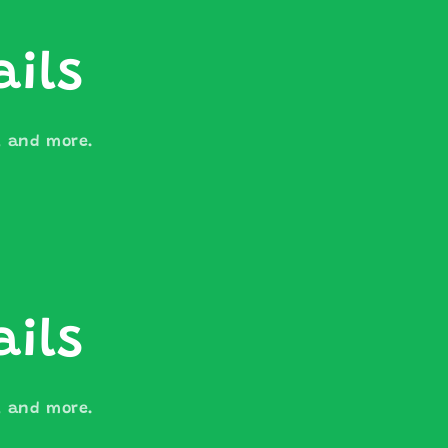
ails
s, and more.
ails
s, and more.