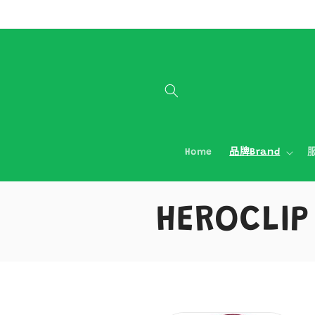
跳至內容
Home
品牌Brand
服
商
HEROCLIP
品
系