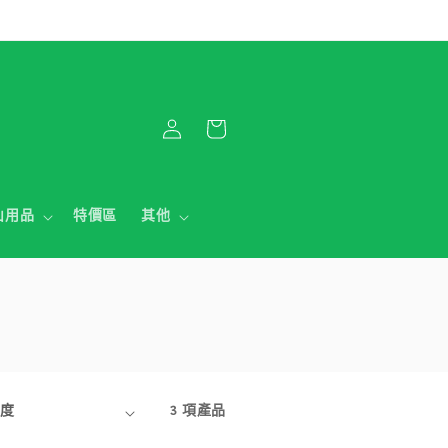
購
登
物
入
車
山用品
特價區
其他
3 項產品