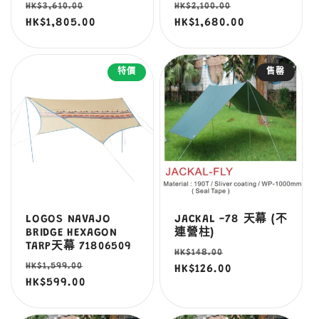
定
售
定
售
HK$3,610.00
HK$2,100.00
價
HK$1,805.00
價
價
HK$1,680.00
價
特價
售罄
LOGOS NAVAJO
JACKAL -78 天幕 (不
BRIDGE HEXAGON
連營柱)
TARP天幕 71806509
定
售
HK$148.00
定
售
HK$1,599.00
價
HK$126.00
價
價
HK$599.00
價