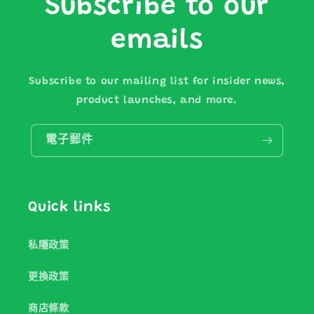
Subscribe to our
emails
Subscribe to our mailing list for insider news,
product launches, and more.
電子郵件
Quick links
私隱政策
更換政策
商店條款