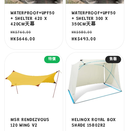
WATERPROOF+UPF50
WATERPROOF+UPF50
+ SHELTER 420 X
+ SHELTER 300 X
420CM天幕
350CM天幕
定
售
定
售
HK$760.00
HK$580.00
價
HK$646.00
價
價
HK$493.00
價
特價
售罄
MSR RENDEZVOUS
HELINOX ROYAL BOX
120 WING V2
SHADE 15802R2