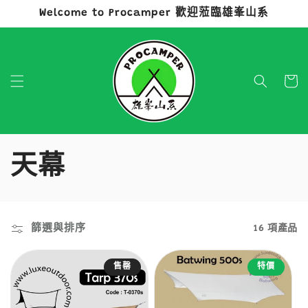
Welcome to Procamper 歡迎蒞臨雄峯山系
跳至內容
購
物
車
商
天幕
品
系
篩選與排序
16 項產品
列
售罄
特價
: