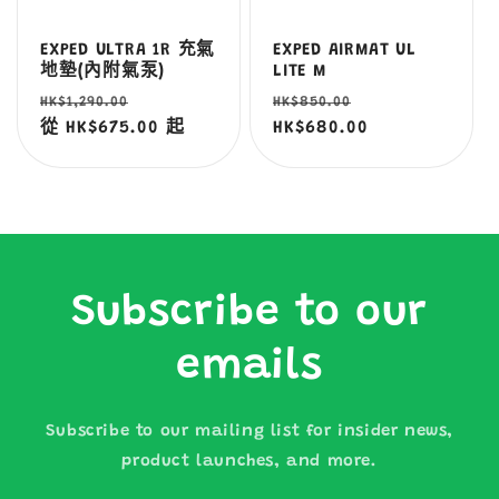
EXPED ULTRA 1R 充氣
EXPED AIRMAT UL
地墊(內附氣泵)
LITE M
定
售
定
售
HK$1,290.00
HK$850.00
價
從 HK$675.00 起
價
價
HK$680.00
價
Subscribe to our
emails
Subscribe to our mailing list for insider news,
product launches, and more.