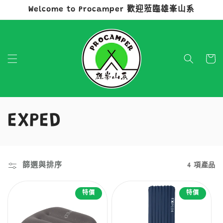
Welcome to Procamper 歡迎蒞臨雄峯山系
跳至內容
購
物
車
商
EXPED
品
系
篩選與排序
4 項產品
列
特價
特價
: