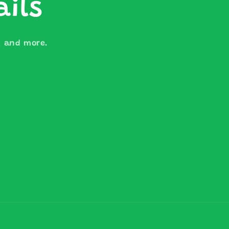
ails
s, and more.