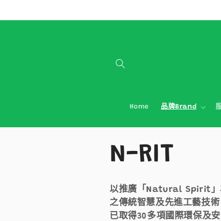
跳至內容
Home
品牌Brand
服
商
N-RIT
品
以推廣「Natural Spir
之傳統智慧及先進工藝技術
系
已取得30多項國際環保及