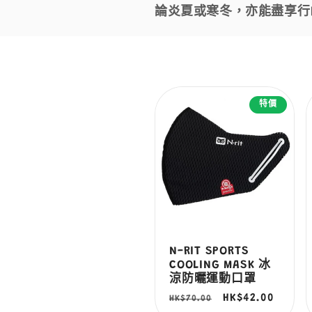
論炎夏或寒冬，亦能盡享行
列
:
特價
N-RIT SPORTS
COOLING MASK 冰
涼防曬運動口罩
定
售
HK$42.00
HK$70.00