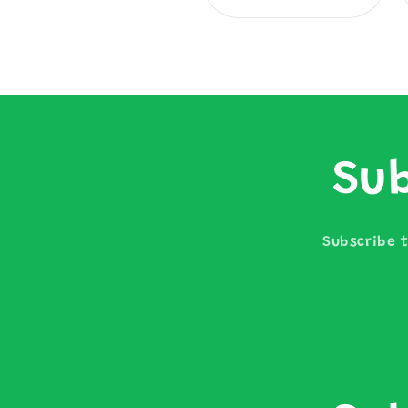
價
價
Sub
Subscribe t