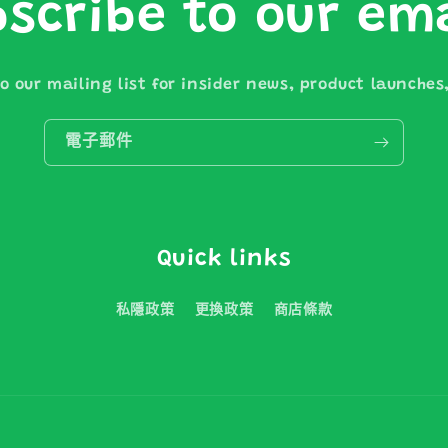
scribe to our em
o our mailing list for insider news, product launche
電子郵件
Quick links
私隱政策
更換政策
商店條款