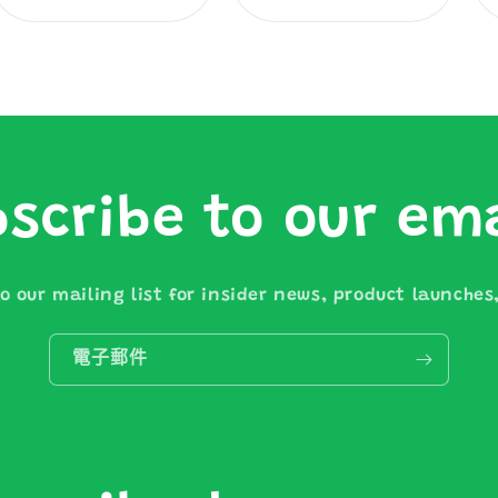
價
價
scribe to our em
o our mailing list for insider news, product launche
電子郵件