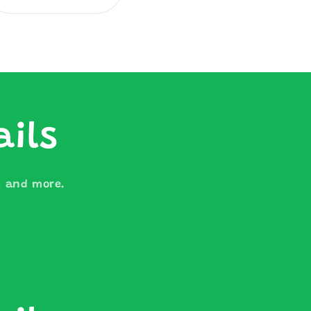
價
價
ails
s, and more.