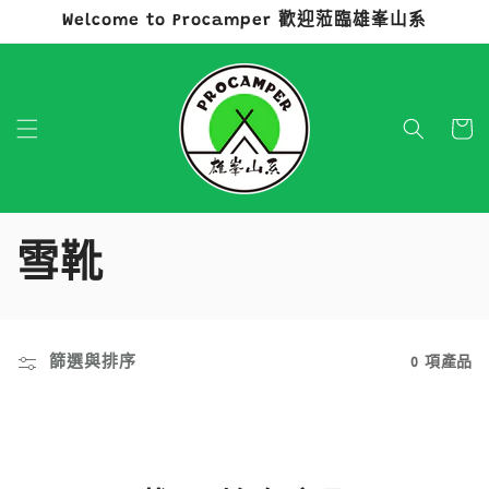
Welcome to Procamper 歡迎蒞臨雄峯山系
跳至內容
購
物
車
商
雪靴
品
系
篩選與排序
0 項產品
列
: