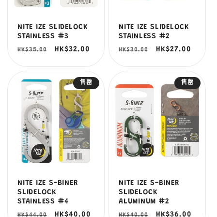
NITE IZE SLIDELOCK
NITE IZE SLIDELOCK
STAINLESS #3
STAINLESS #2
定
售
HK$32.00
定
售
HK$27.00
HK$35.00
HK$30.00
價
價
價
價
售罄
售罄
NITE IZE S-BINER
NITE IZE S-BINER
SLIDELOCK
SLIDELOCK
STAINLESS #4
ALUMINUM #2
定
售
HK$40.00
定
售
HK$36.00
HK$44.00
HK$40.00