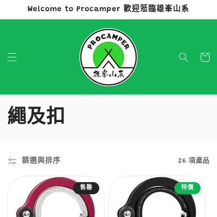
Welcome to Procamper 歡迎蒞臨雄峯山系
跳至內容
購
物
車
商
繩及扣
品
系
篩選與排序
26 項產品
列
售罄
特價
: