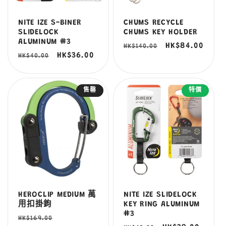
NITE IZE S-BINER
CHUMS RECYCLE
SLIDELOCK
CHUMS KEY HOLDER
ALUMINUM #3
定
售
HK$84.00
HK$140.00
定
售
HK$36.00
HK$40.00
價
價
價
價
售罄
特價
HEROCLIP MEDIUM 萬
NITE IZE SLIDELOCK
用扣掛鉤
KEY RING ALUMINUM
#3
定
售
HK$169.00