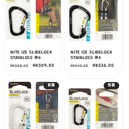
NITE IZE SLIDELOCK
NITE IZE SLIDELOCK
STAINLESS #6
STAINLESS #4
定
售
HK$59.00
定
售
HK$36.00
HK$65.00
HK$40.00
價
價
價
價
售罄
售罄