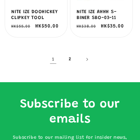
NITE IZE DOOHICKEY
NITE IZE AHHH S-
CLIPKEY TOOL
BINER SBO-03-11
定
售
HK$50.00
定
售
HK$35.00
HK$55.00
HK$38.00
價
價
價
價
1
2
Subscribe to our
emails
Subscribe to our mailing list for insider news,