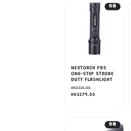
售罄
列
:
NEXTORCH P80
ONE-STEP STROBE
DUTY FLASHLIGHT
定
售
HK$310.00
價
HK$279.00
價
售罄