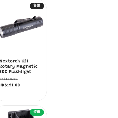
售罄
Nextorch K21
Rotary Magnetic
EDC Flashlight
定
售
HK$168.00
價
HK$151.00
價
特價