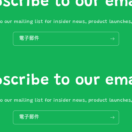
scribe to our em
o our mailing list for insider news, product launche
電子郵件
scribe to our em
o our mailing list for insider news, product launche
電子郵件