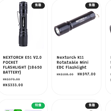
售罄
售罄
NEXTORCH E51 V2.0
Nextorch K11
POCKET
Rotatable Mini
FLASHLIGHT (18650
EDC Flashlight
BATTERY)
定
售
HK$97.00
HK$108.00
定
售
HK$370.00
價
價
價
HK$333.00
價
特價
售罄