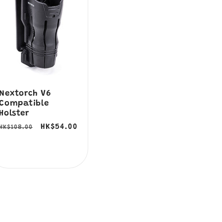
Nextorch V6
Compatible
Holster
定
售
HK$54.00
HK$108.00
價
價