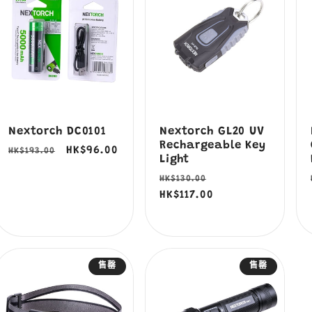
Nextorch DC0101
Nextorch GL20 UV
Rechargeable Key
定
售
HK$96.00
HK$193.00
Light
價
價
定
售
HK$130.00
價
HK$117.00
價
售罄
售罄