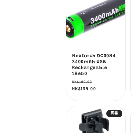
Nextorch DC0084
3400mAh USB
Rechargeable
18650
定
售
HK$150.00
價
HK$135.00
價
售罄