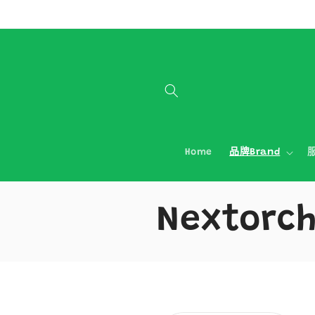
跳至內容
Home
品牌Brand
服
商
Nextorc
品
系