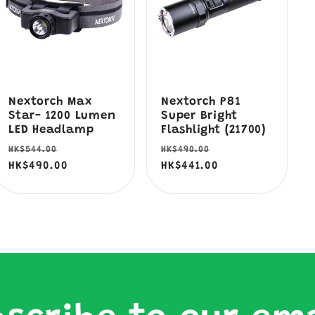
Nextorch Max
Nextorch P81
Star- 1200 Lumen
Super Bright
LED Headlamp
Flashlight (21700)
定
售
定
售
HK$544.00
HK$490.00
價
HK$490.00
價
價
HK$441.00
價