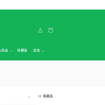
購
登
物
入
車
山用品
特價區
其他
11 項產品