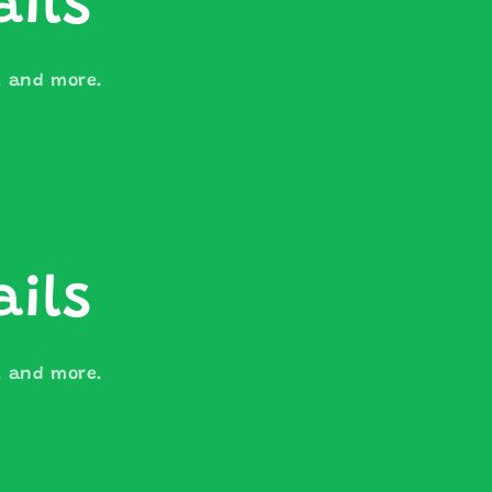
ails
s, and more.
ails
s, and more.