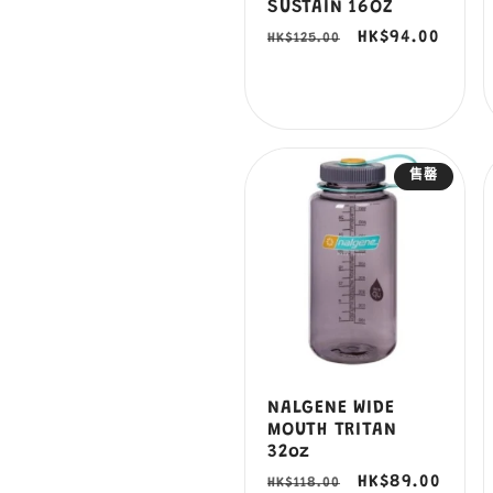
SUSTAIN 16OZ
定
售
HK$94.00
HK$125.00
價
價
售罄
NALGENE WIDE
MOUTH TRITAN
32oz
定
售
HK$89.00
HK$118.00