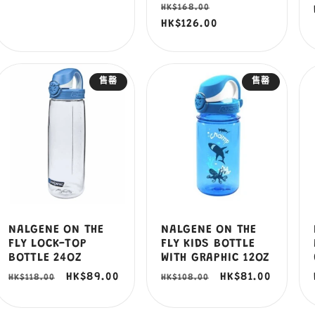
定
售
HK$168.00
價
價
價
HK$126.00
價
售罄
售罄
NALGENE ON THE
NALGENE ON THE
FLY LOCK-TOP
FLY KIDS BOTTLE
BOTTLE 24OZ
WITH GRAPHIC 12OZ
定
售
HK$89.00
定
售
HK$81.00
HK$118.00
HK$108.00
價
價
價
價