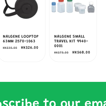
NALGENE LOOPTOP
NALGENE SMALL
63MM 2570-1063
TRAVEL KIT 9940-
0001
定
售
HK$26.00
HK$30.00
定
售
HK$68.00
HK$75.00
價
價
價
價
scribe to our em