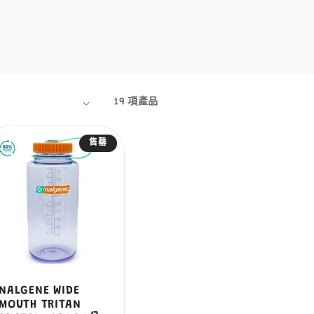
19 項產品
售罄
NALGENE WIDE
MOUTH TRITAN