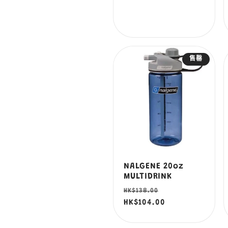
價
價
售罄
NALGENE 20oz
MULTIDRINK
定
售
HK$138.00
價
HK$104.00
價