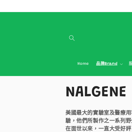
跳至內容
Home
品牌Brand
服
商
NALGENE
品
美國最大的實驗室及醫療用
驗，他們所製作之一系列野
系
在面世以來，一直大受好評