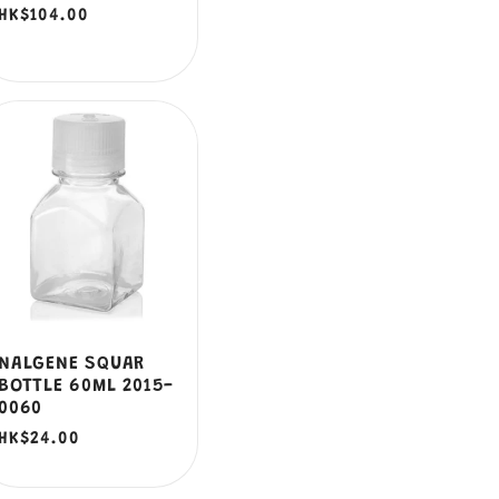
價
HK$104.00
價
NALGENE SQUAR
BOTTLE 60ML 2015-
0060
定
HK$24.00
價