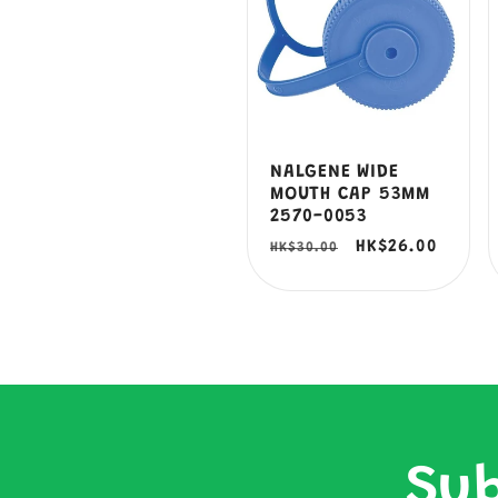
NALGENE WIDE
MOUTH CAP 53MM
2570-0053
定
售
HK$26.00
HK$30.00
價
價
Sub