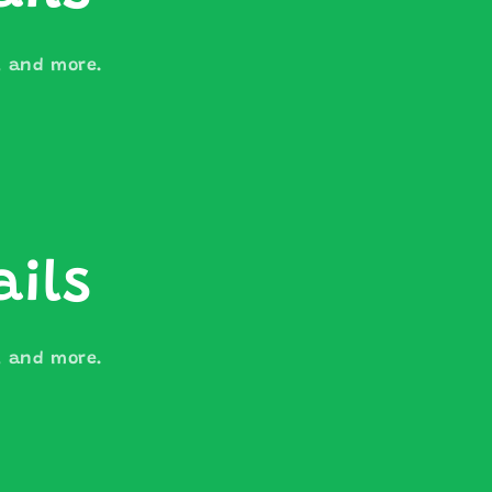
s, and more.
ails
s, and more.