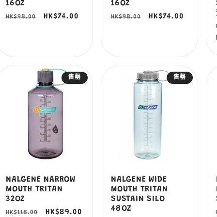
16OZ
16OZ
定
售
HK$74.00
定
售
HK$74.00
HK$98.00
HK$98.00
價
價
價
價
售罄
售罄
NALGENE NARROW
NALGENE WIDE
MOUTH TRITAN
MOUTH TRITAN
32OZ
SUSTAIN SILO
48OZ
定
售
HK$89.00
HK$118.00