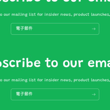
o our mailing list for insider news, product launche
電子郵件
scribe to our em
o our mailing list for insider news, product launche
電子郵件