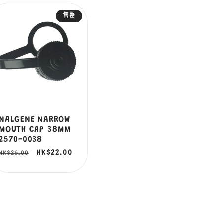
售罄
NALGENE NARROW
MOUTH CAP 38MM
2570-0038
定
售
HK$22.00
HK$25.00
價
價