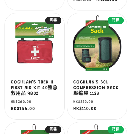
價
價
價
價
售罄
特價
COGHLAN'S TREK II
COGHLAN'S 30L
FIRST AID KIT 40種急
COMPRESSION SACK
救用品 9802
壓縮袋 1123
定
售
定
售
HK$260.00
HK$220.00
價
HK$156.00
價
價
HK$110.00
價
售罄
特價