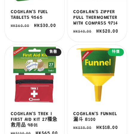
COGHLAN'S FUEL
COGHLAN'S ZIPPER
TABLETS 9565
PULL THERMOMETER
WITH COMPASS 9714
定
售
HK$30.00
HK$60.00
定
售
HK$20.00
HK$40.00
價
價
價
價
售罄
特價
COGHLAN'S TREK I
COGHLAN'S FUNNEL
FIRST AID KIT 27種急
漏斗 8100
救用品 9801
定
售
HK$18.00
HK$35.00
定
售
HK$65.00
HK$130.00