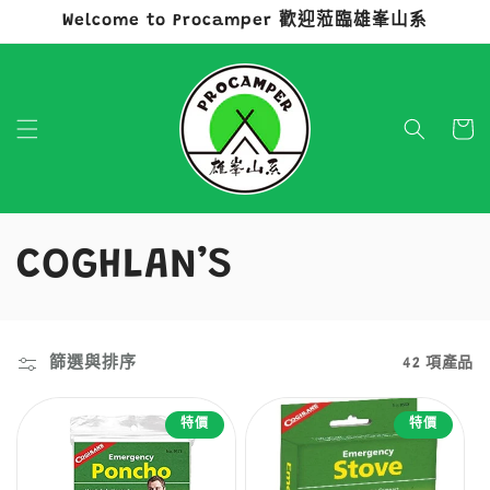
Welcome to Procamper 歡迎蒞臨雄峯山系
跳至內容
購
物
車
商
COGHLAN’S
品
系
篩選與排序
42 項產品
列
特價
特價
: