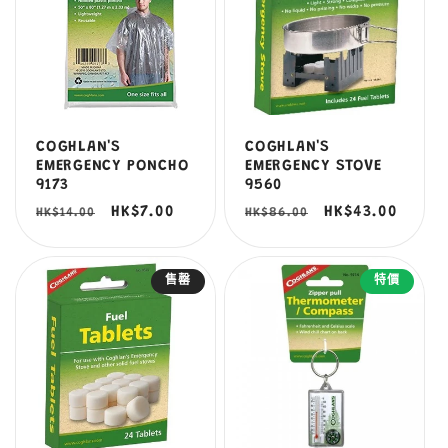
COGHLAN'S
COGHLAN'S
EMERGENCY PONCHO
EMERGENCY STOVE
9173
9560
定
售
HK$7.00
定
售
HK$43.00
HK$14.00
HK$86.00
價
價
價
價
售罄
特價