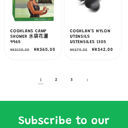
COGHLANS CAMP
COGHLAN'S NYLON
SHOWER 水袋花灑
UTENSILS
9965
USTENSILES 1305
定
售
HK$65.00
定
售
HK$42.00
HK$130.00
HK$70.00
價
價
價
價
1
2
3
Subscribe to our