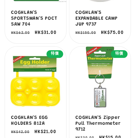
COGHLAN'S
COGHLAN'S
SPORTSMAN'S POCT
EXPANDABLE CAMP
SAW 704
JUP 9737
定
售
HK$31.00
定
售
HK$75.00
HK$62.00
HK$150.00
價
價
價
價
特價
特價
COGHLAN'S EGG
COGHLAN'S Zipper
HOLDERS 812A
Pull Thermometer
9712
定
售
HK$21.00
HK$42.00
定
售
HK$15.00
HK$30.00