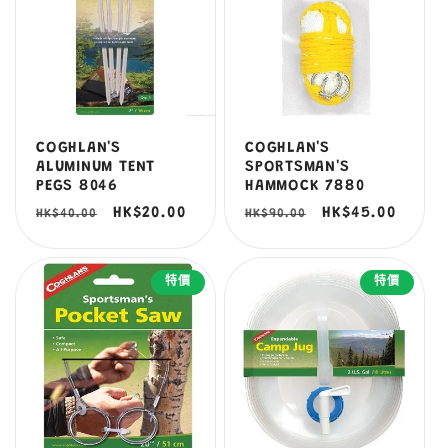
COGHLAN'S
COGHLAN'S
ALUMINUM TENT
SPORTSMAN'S
PEGS 8046
HAMMOCK 7880
定
售
HK$20.00
定
售
HK$45.00
HK$40.00
HK$90.00
價
價
價
價
特價
特價