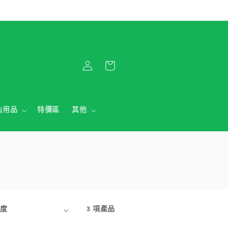
購
登
物
入
車
山用品
特價區
其他
3 項產品