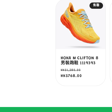
售罄
列
:
HOKA M CLIFTON 8
男裝跑鞋 1119393
定
售
HK$1,280.00
價
HK$768.00
價