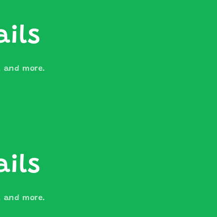
ails
s, and more.
ails
s, and more.