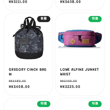
價
HK$111.00
價
價
HK$638.00
價
售罄
特價
GREGORY CINCH BAG
LOWE ALPINE JUNKET
M
WAIST
定
售
定
售
HK$480.00
HK$450.00
價
HK$408.00
價
價
HK$225.00
價
特價
特價