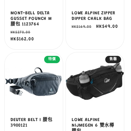
MONT-BELL DELTA
LOWE ALPINE ZIPPER
GUSSET POUNCH M
DIPPER CHALK BAG
腰包 1123764
定
售
HK$49.00
HK$169.00
定
售
HK$270.00
價
價
價
HK$162.00
價
特價
售罄
DEUTER BELT I 腰包
LOWE ALPINE
3900121
NIJMEGEN 6 雙水樽