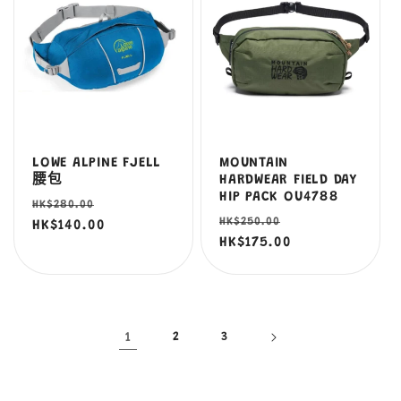
LOWE ALPINE FJELL
MOUNTAIN
腰包
HARDWEAR FIELD DAY
HIP PACK OU4788
定
售
HK$280.00
定
售
HK$250.00
價
HK$140.00
價
價
HK$175.00
價
1
2
3