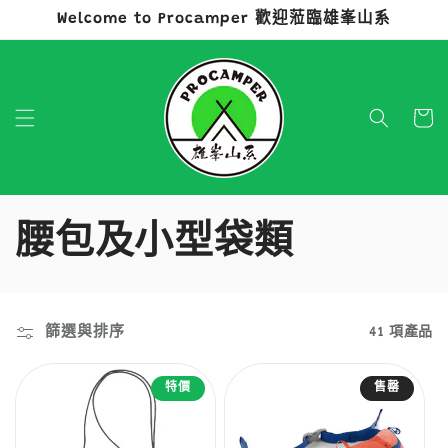
Welcome to Procamper 歡迎蒞臨雄峯山系
跳至內容
購
物
車
商
腰包及小型袋類
品
系
篩選與排序
41 項產品
列
特價
售罄
: