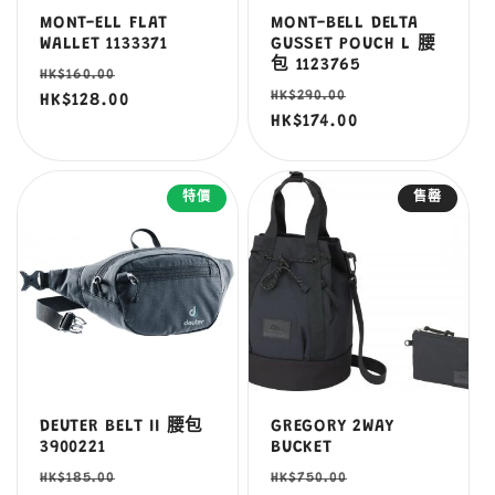
MONT-ELL FLAT
MONT-BELL DELTA
WALLET 1133371
GUSSET POUCH L 腰
包 1123765
定
售
HK$160.00
定
售
HK$290.00
價
HK$128.00
價
價
HK$174.00
價
特價
售罄
DEUTER BELT II 腰包
GREGORY 2WAY
3900221
BUCKET
定
售
定
售
HK$185.00
HK$750.00