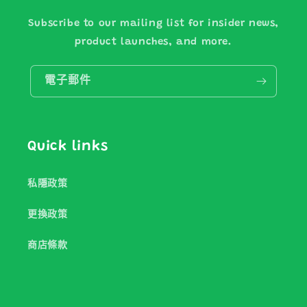
Subscribe to our mailing list for insider news,
product launches, and more.
電子郵件
Quick links
私隱政策
更換政策
商店條款