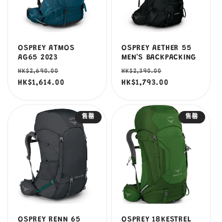
OSPREY ATMOS
OSPREY AETHER 55
AG65 2023
MEN'S BACKPACKING
定
售
定
售
HK$2,690.00
HK$2,390.00
價
HK$1,614.00
價
價
HK$1,793.00
價
售罄
售罄
OSPREY RENN 65
OSPREY 18KESTREL