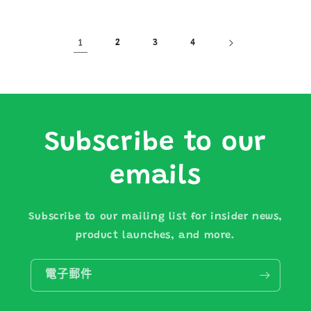
1
2
3
4
Subscribe to our
emails
Subscribe to our mailing list for insider news,
product launches, and more.
電子郵件