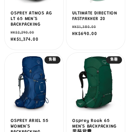
OSPREY ATMOS AG
ULTIMATE DIRECTION
LT 65 MEN'S
FASTPAKHER 20
BACKPACKING
定
售
HK$1,380.00
定
售
HK$2,290.00
價
HK$690.00
價
價
HK$1,374.00
價
售罄
售罄
OSPREY ARIEL 55
Osprey Rook 65
WOMEN'S
MEN'S BACKPACKING