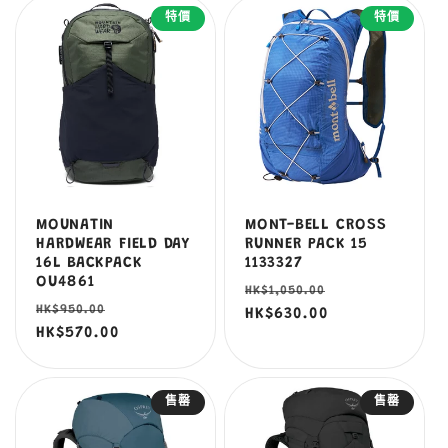
特價
特價
MOUNATIN
MONT-BELL CROSS
HARDWEAR FIELD DAY
RUNNER PACK 15
16L BACKPACK
1133327
OU4861
定
售
HK$1,050.00
定
售
HK$950.00
價
HK$630.00
價
價
HK$570.00
價
售罄
售罄