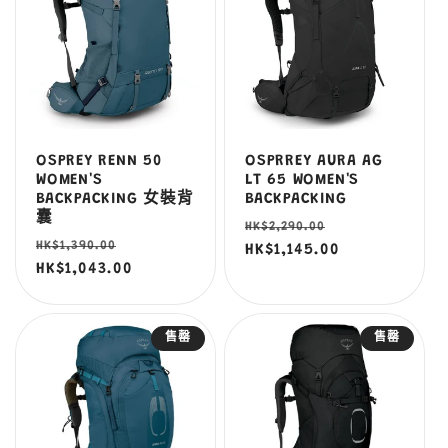
OSPREY RENN 50
OSPRREY AURA AG
WOMEN'S
LT 65 WOMEN'S
BACKPACKING 女裝背
BACKPACKING
囊
定
售
HK$2,290.00
定
售
HK$1,390.00
價
HK$1,145.00
價
價
HK$1,043.00
價
售罄
售罄