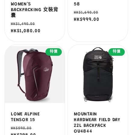
WOMEN'S
58
BACKPACKING 女裝背
定
售
HK$1,690.00
囊
價
HK$999.00
價
定
售
HK$1,490.00
價
HK$1,080.00
價
特價
特價
LOWE ALPINE
MOUNTAIN
TENSOR 15
HARDWEAR FIELD DAY
22L BACKPACK
定
售
HK$590.00
OU4844