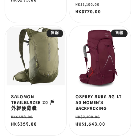
價
HK$295.00
價
定
售
HK$1,100.00
價
HK$770.00
價
售罄
售罄
SALOMON
OSPREY AURA AG LT
TRAILBLAZER 20 戶
50 WOMEN'S
外輕便背囊
BACKPACKING
定
售
定
售
HK$598.00
HK$2,190.00
價
HK$359.00
價
價
HK$1,643.00
價