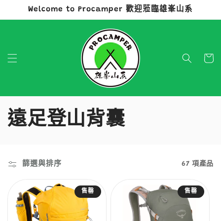
Welcome to Procamper 歡迎蒞臨雄峯山系
跳至內容
購
物
車
商
遠足登山背囊
品
系
篩選與排序
67 項產品
列
售罄
售罄
: