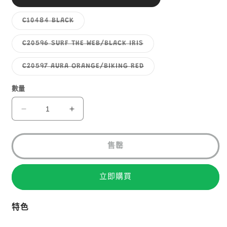
1
類
已
售
子
C10484 BLACK
罄
類
或
已
無
售
子
C20596 SURF THE WEB/BLACK IRIS
法
罄
類
供
或
已
貨
無
售
子
C20597 AURA ORANGE/BIKING RED
法
罄
類
供
或
已
貨
無
售
數量
法
罄
供
或
貨
無
SALOMON
SALOMON
法
TRAILBLAZER
TRAILBLAZER
供
貨
20
20
售罄
戶
戶
外
外
輕
輕
立即購買
便
便
背
背
特色
囊
囊
數
數