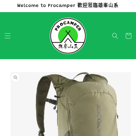
Welcome to Procamper 歡迎蒞臨雄峯山系
跳至內容
購
物
車
略過產品
資訊