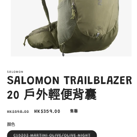
在
互
SALOMON
動
SALOMON TRAILBLAZER
視
窗
中
20 戶外輕便背囊
開
啟
多
定
售
HK$359.00
HK$598.00
售罄
媒
價
價
體
顏色
檔
案
子
C15202 MARTINI OLIVE/OLIVE NIGHT