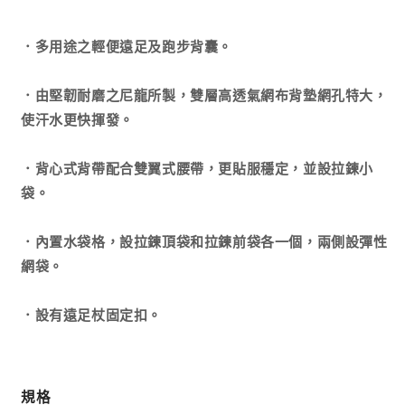
量
量
減
增
．多用途之輕便遠足及跑步背囊。
少
加
．由堅韌耐磨之尼龍所製，雙層高透氣網布背墊網孔特大，
使汗水更快揮發。
．背心式背帶配合雙翼式腰帶，更貼服穩定，並設拉鍊小
袋。
．內置水袋格，設拉鍊頂袋和拉鍊前袋各一個，兩側設彈性
網袋。
．設有遠足杖固定扣。
規格