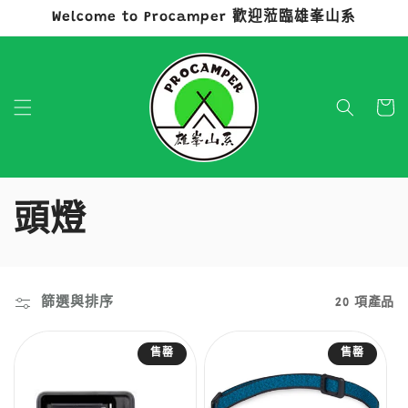
Welcome to Procamper 歡迎蒞臨雄峯山系
跳至內容
購
物
車
商
頭燈
品
系
篩選與排序
20 項產品
列
售罄
售罄
: