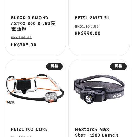
BLACK DIAMOND
PETZL SWIFT RL
ASTRO 300 R LED充
定
售
HK$1,165.00
電頭燈
價
HK$990.00
價
定
售
HK$359.00
價
HK$305.00
價
售罄
售罄
PETZL IKO CORE
Nextorch Max
Star- 1200 Lumen