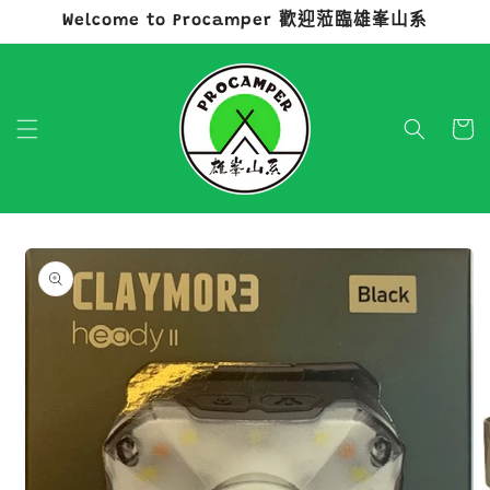
Welcome to Procamper 歡迎蒞臨雄峯山系
跳至內容
購
物
車
略過產品
資訊