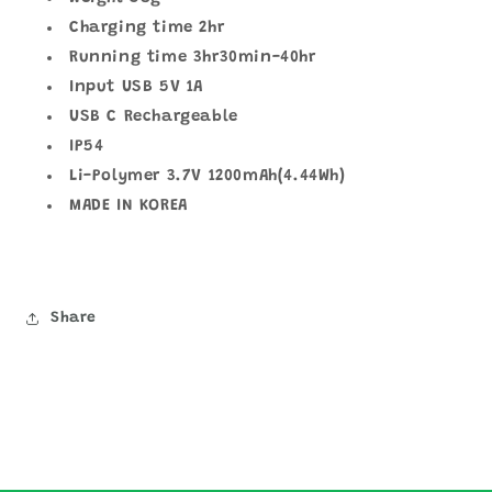
Charging time 2hr
Running time 3hr30min-40hr
Input USB 5V 1A
USB C Rechargeable
IP54
Li-Polymer 3.7V 1200mAh(4.44Wh)
MADE IN KOREA
Share