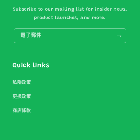
Subscribe to our mailing list for insider news,
product launches, and more.
電子郵件
Quick links
私隱政策
更換政策
商店條款