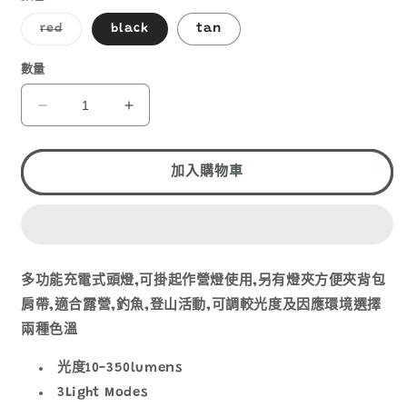
子
red
black
tan
類
已
售
數量
罄
或
無
CLAYMORE
CLAYMORE
法
heady
heady
供
貨
II
II
CLC420
CLC420
加入購物車
數
數
量
量
減
增
少
加
多功能充電式頭燈,可掛起作營燈使用,另有燈夾方便夾背包
肩帶,適合露營,釣魚,登山活動,可調較光度及因應環境選擇
兩種色溫
光度10-350lumens
3Light Modes