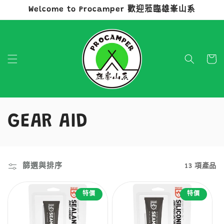
Welcome to Procamper 歡迎蒞臨雄峯山系
跳至內容
購
物
車
商
GEAR AID
品
系
篩選與排序
13 項產品
列
特價
特價
: