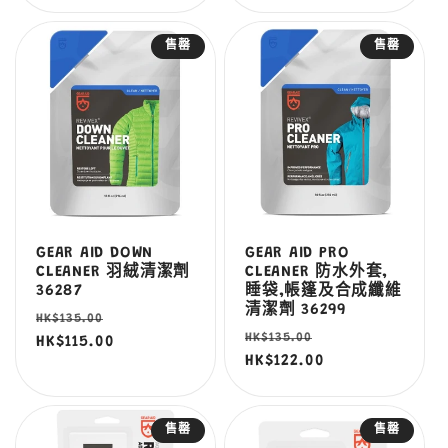
售罄
售罄
GEAR AID DOWN
GEAR AID PRO
CLEANER 羽絨清潔劑
CLEANER 防水外套,
36287
睡袋,帳篷及合成纖維
清潔劑 36299
定
售
HK$135.00
定
售
HK$135.00
價
HK$115.00
價
價
HK$122.00
價
售罄
售罄