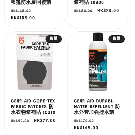
帳篷防水層回復劑
修補貼 10800
定
售
定
售
HK$73.00
HK$128.00
HK$85.00
價
HK$103.00
價
價
價
售罄
售罄
GEAR AID GORE-TEX
GEAR AID DURABL
FABRIC PATCHES 防
WATER REPELLENT 防
水衣物修補貼 15310
水外套加強撥水劑
定
售
HK$77.00
定
售
HK$90.00
HK$170.00
價
價
價
HK$145.00
價