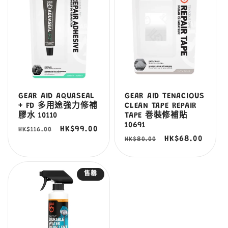
GEAR AID AQUASEAL
GEAR AID TENACIOUS
+ FD 多用途強力修補
CLEAN TAPE REPAIR
膠水 10110
TAPE 巻裝修補貼
10691
定
售
HK$99.00
HK$116.00
定
售
HK$68.00
HK$80.00
價
價
價
價
售罄