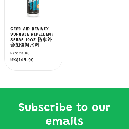
GEAR AID REVIVEX
DURABLE REPELLENT
SPRAP 10OZ 防水外
套加強撥水劑
定
售
HK$170.00
價
HK$145.00
價
Subscribe to our
emails