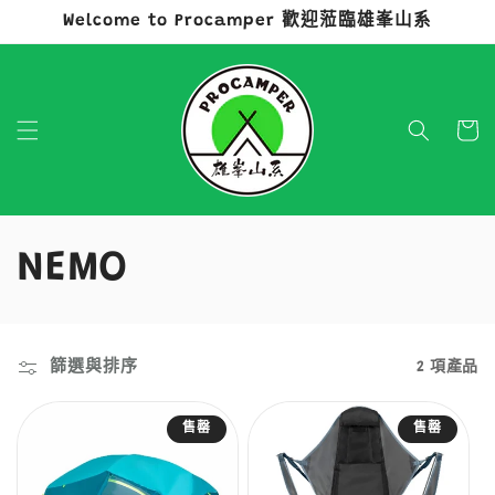
Welcome to Procamper 歡迎蒞臨雄峯山系
跳至內容
購
物
車
商
NEMO
品
系
篩選與排序
2 項產品
列
售罄
售罄
: