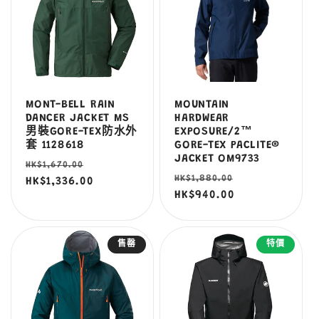
MONT-BELL RAIN
MOUNTAIN
DANCER JACKET MS
HARDWEAR
男裝GORE-TEX防水外
EXPOSURE/2™
套 1128618
GORE-TEX PACLITE®
JACKET OM9733
定
售
HK$1,670.00
定
售
HK$1,880.00
價
HK$1,336.00
價
價
HK$940.00
價
售罄
特價