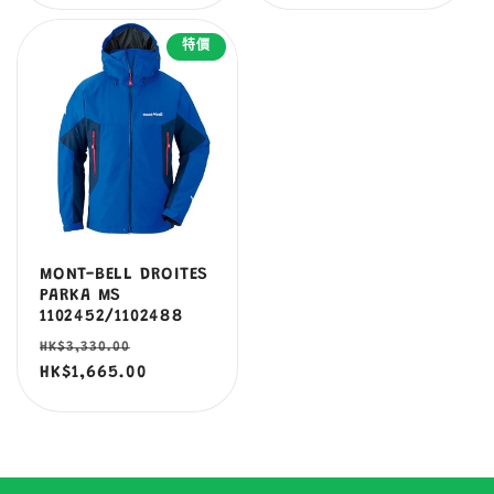
特價
MONT-BELL DROITES
PARKA MS
1102452/1102488
定
售
HK$3,330.00
價
HK$1,665.00
價