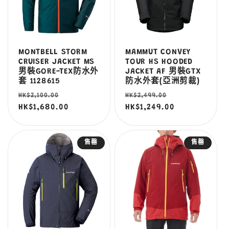
MONTBELL STORM
MAMMUT CONVEY
CRUISER JACKET MS
TOUR HS HOODED
男裝GORE-TEX防水外
JACKET AF 男裝GTX
套 1128615
防水外套(亞洲剪裁)
定
售
定
售
HK$2,100.00
HK$2,499.00
價
HK$1,680.00
價
價
HK$1,249.00
價
售罄
售罄