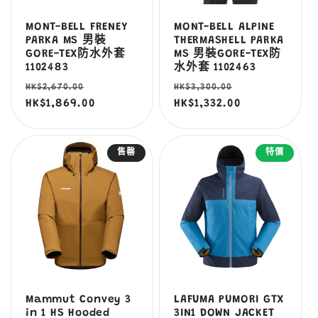
MONT-BELL FRENEY
MONT-BELL ALPINE
PARKA MS 男裝
THERMASHELL PARKA
GORE-TEX防水外套
MS 男裝GORE-TEX防
1102483
水外套 1102463
定
售
定
售
HK$2,670.00
HK$3,300.00
價
HK$1,869.00
價
價
HK$1,332.00
價
售罄
特價
Mammut Convey 3
LAFUMA PUMORI GTX
in 1 HS Hooded
3IN1 DOWN JACKET