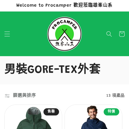
Welcome to Procamper 歡迎蒞臨雄峯山系
跳至內容
購
物
車
商
男裝GORE-TEX外套
品
系
篩選與排序
13 項產品
列
售罄
特價
: