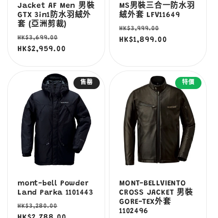
Jacket AF Men 男裝
MS男裝三合一防水羽
GTX 3in1防水羽絨外
絨外套 LFV11649
套 (亞洲剪裁)
定
售
HK$3,999.00
定
售
HK$3,699.00
價
HK$1,899.00
價
價
HK$2,959.00
價
售罄
特價
mont-bell Powder
MONT-BELLVIENTO
Land Parka 1101443
CROSS JACKET 男裝
GORE-TEX外套
定
售
HK$3,280.00
1102496
價
HK$2,788.00
價