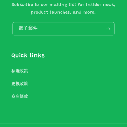
Subscribe to our mailing list for insider news,
product launches, and more.
電子郵件
Quick links
私隱政策
更換政策
商店條款