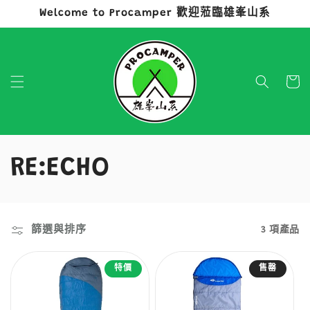
Welcome to Procamper 歡迎蒞臨雄峯山系
跳至內容
購
物
車
商
RE:ECHO
品
系
篩選與排序
3 項產品
列
特價
售罄
: