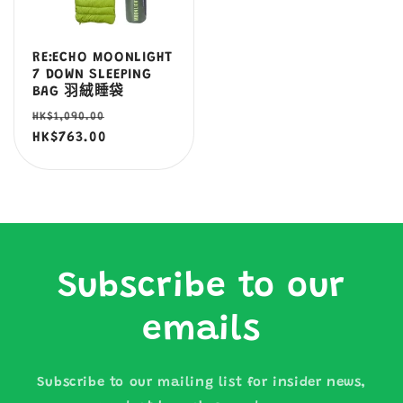
RE:ECHO MOONLIGHT
7 DOWN SLEEPING
BAG 羽絨睡袋
定
售
HK$1,090.00
價
HK$763.00
價
Subscribe to our
emails
Subscribe to our mailing list for insider news,