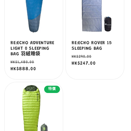
RE:ECHO ADVENTURE
RE:ECHO ROVER 15
LIGHT 0 SLEEPING
SLEEPING BAG
BAG 羽絨睡袋
定
售
HK$290.00
定
售
HK$1,480.00
價
HK$247.00
價
價
HK$888.00
價
特價