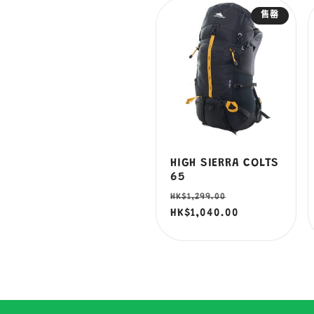
售罄
列
:
HIGH SIERRA COLTS
65
定
售
HK$1,299.00
價
HK$1,040.00
價