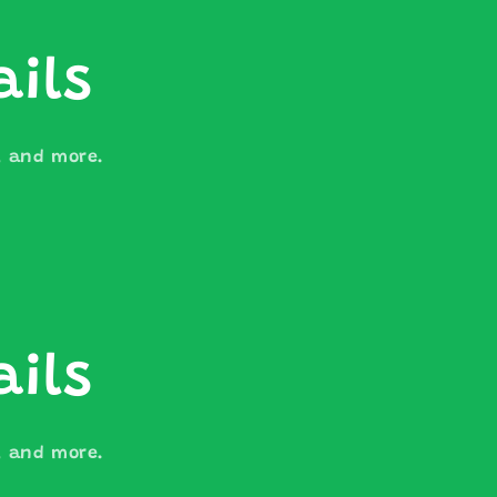
ails
s, and more.
ails
s, and more.