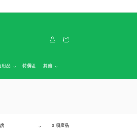
購
登
物
入
車
山用品
特價區
其他
3 項產品