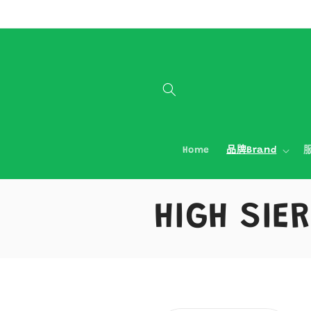
跳至內容
Home
品牌Brand
服
商
HIGH SIE
品
系