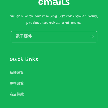
emails
Subscribe to our mailing list for insider news,
product launches, and more.
電子郵件
Quick links
私隱政策
更換政策
商店條款