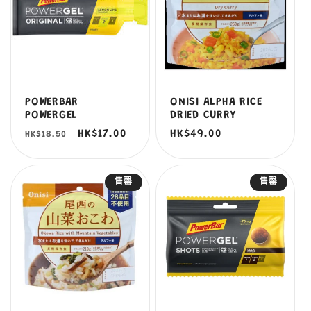
POWERBAR
ONISI ALPHA RICE
POWERGEL
DRIED CURRY
定
售
HK$17.00
定
HK$49.00
HK$18.50
價
價
價
售罄
售罄