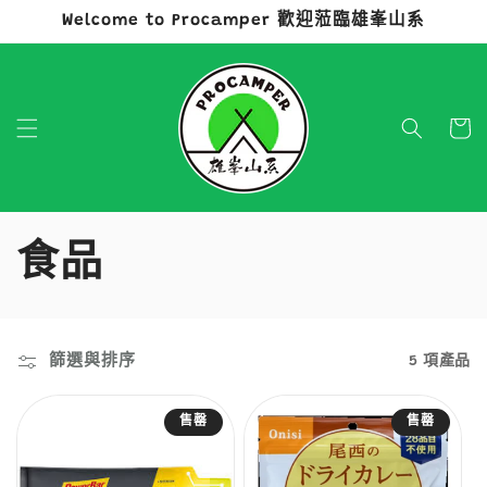
Welcome to Procamper 歡迎蒞臨雄峯山系
跳至內容
購
物
車
商
食品
品
系
篩選與排序
5 項產品
列
售罄
售罄
: