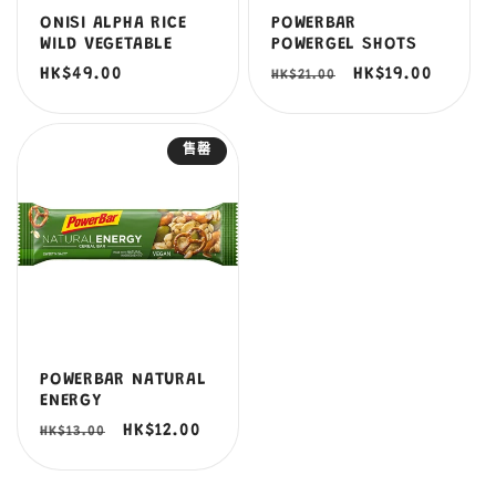
ONISI ALPHA RICE
POWERBAR
WILD VEGETABLE
POWERGEL SHOTS
定
HK$49.00
定
售
HK$19.00
HK$21.00
價
價
價
售罄
POWERBAR NATURAL
ENERGY
定
售
HK$12.00
HK$13.00
價
價