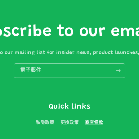
scribe to our em
o our mailing list for insider news, product launche
電子郵件
Quick links
私隱政策
更換政策
商店條款