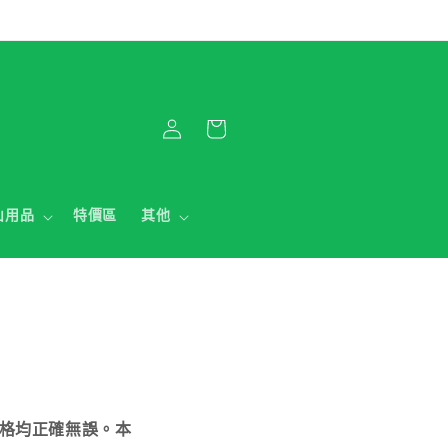
購
登
物
入
車
山用品
特價區
其他
格均正確無誤。本