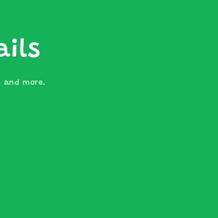
ails
s, and more.