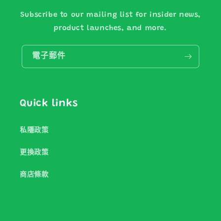
Subscribe to our mailing list for insider news,
product launches, and more.
電子郵件
Quick links
私隱政策
更換政策
商店條款