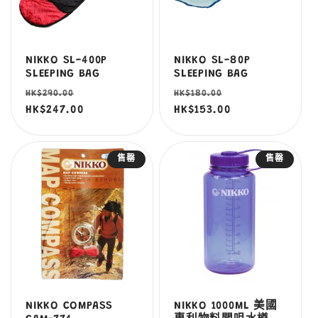
NIKKO SL-400P
NIKKO SL-80P
SLEEPING BAG
SLEEPING BAG
定
售
定
售
HK$290.00
HK$180.00
價
HK$247.00
價
價
HK$153.00
價
售罄
售罄
NIKKO COMPASS
NIKKO 1000ML 美國