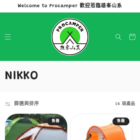
Welcome to Procamper 歡迎蒞臨雄峯山系
跳至內容
購
物
車
商
NIKKO
品
系
篩選與排序
16 項產品
列
售罄
售罄
: