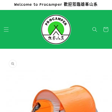
Welcome to Procamper 歡迎蒞臨雄峯山系
跳至內容
購
物
車
略過產品
資訊