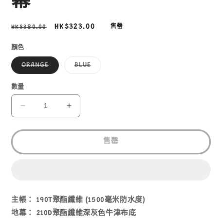
幕
多
媒
體
定
售
HK$323.00
HK$380.00
售罄
檔
價
價
案
1
3
顏色
子
子
ORANGE
BLUE
類
類
已
已
售
售
數量
罄
罄
或
或
無
無
NIKKO
NIKKO
法
法
TT-
TT-
供
供
貨
貨
3003
3003
2
2
售罄
人
人
營
營
幕
幕
數
數
主帳： 190T聚酯纖維 (1500毫米防水度)
量
量
地幕： 210D聚酯纖維深灰色牛津布底
減
增