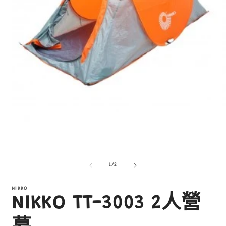
在
互
/
1
/
2
動
視
窗
NIKKO
NIKKO TT-3003 2人營
中
開
啟