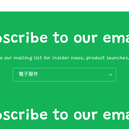
scribe to our em
o our mailing list for insider news, product launche
電子郵件
scribe to our em