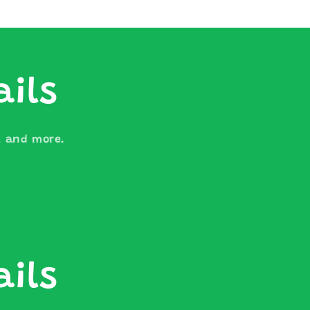
ails
s, and more.
ails