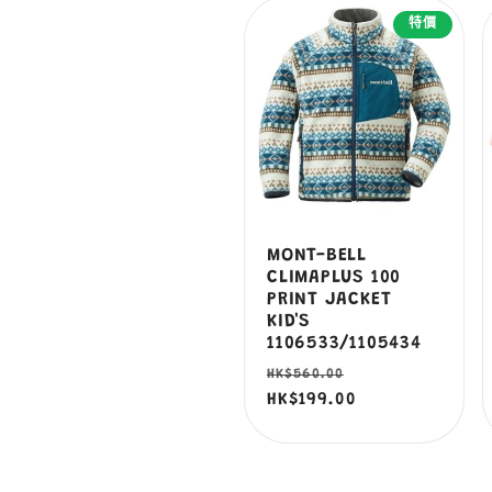
特價
列
:
MONT-BELL
CLIMAPLUS 100
PRINT JACKET
KID'S
1106533/1105434
定
售
HK$560.00
價
HK$199.00
價