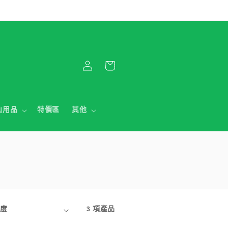
購
登
物
入
車
山用品
特價區
其他
3 項產品