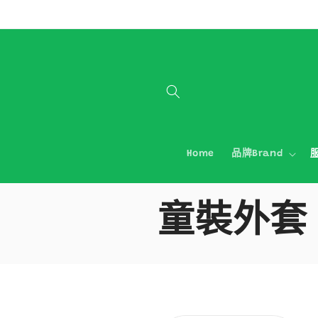
跳至內容
Home
品牌Brand
服
商
童裝外套
品
系