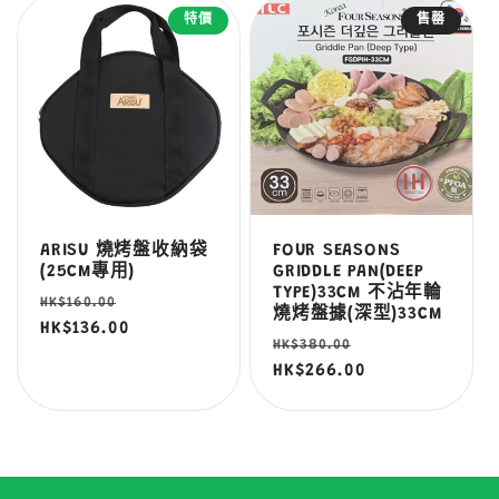
特價
售罄
ARISU 燒烤盤收納袋
FOUR SEASONS
(25CM專用)
GRIDDLE PAN(DEEP
TYPE)33CM 不沾年輪
定
售
HK$160.00
燒烤盤據(深型)33CM
價
HK$136.00
價
定
售
HK$380.00
價
HK$266.00
價