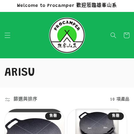
Welcome to Procamper 歡迎蒞臨雄峯山系
跳至內容
購
物
車
商
ARISU
品
系
篩選與排序
10 項產品
列
售罄
售罄
: