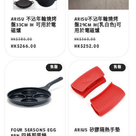
ARISU 不沾年輪燒烤
ARISU不沾年輪燒烤
盤33CM IH 可用於電
盤29CM IH(乳白色)可
磁爐
用於電磁爐
定
售
定
售
HK$380.00
HK$360.00
價
HK$266.00
價
價
HK$252.00
價
售罄
售罄
FOUR SEASONS EGG
ARIUS 矽膠隔熱手墊