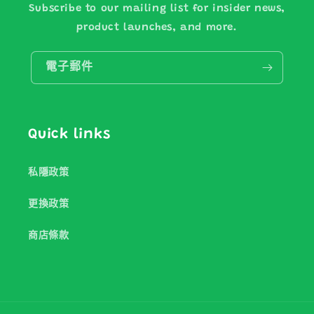
Subscribe to our mailing list for insider news,
product launches, and more.
電子郵件
Quick links
私隱政策
更換政策
商店條款