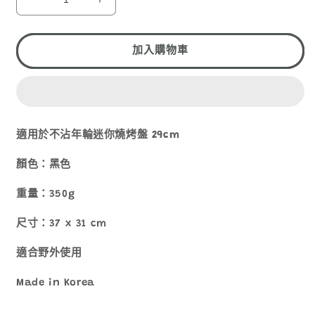
1
ARISU
ARISU
燒
燒
烤
烤
加入購物車
盤
盤
收
收
納
納
袋
袋
(29CM
(29CM
適用於不沾年輪迷你燒烤盤
29cm
專
專
用)
用)
顏色：黑色
數
數
重量：35
0g
量
量
減
增
尺寸：
37 x 31 cm
少
加
適合野外使用
Made in Korea