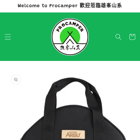
Welcome to Procamper 歡迎蒞臨雄峯山系
跳至內容
購
物
車
略過產品
資訊