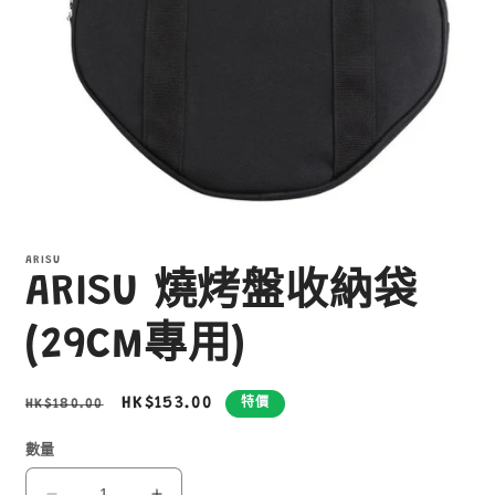
在
互
ARISU
動
ARISU 燒烤盤收納袋
視
窗
中
(29CM專用)
開
啟
多
定
售
HK$153.00
HK$180.00
特價
媒
價
價
體
數量
檔
案