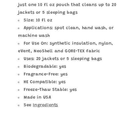
just one 10 fl oz pouch that cleans up to 20
jackets or 5 sleeping bags
Size: 10 fl oz
Applications: spot clean, hand wash, or
machine wash
For Use On: synthetic insulation, nylon,
eVent, NeoShell and GORE-TEX fabric
Uses: 20 jackets or 5 sleeping bags
Biodegradable: yes
Fragrance-Free: yes
HE Compatible: yes
Freeze-Thaw Stable: yes
Made in USA
See
Ingredients