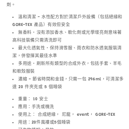
纖
纖
劑。
維
維
溫和清潔
-
水性配方對於清潔戶外設備（包括絕緣和
清
清
GORE-TEX 產品）有效但安全
潔
潔
無香料
•
沒有添加香水、軟化劑或光學增亮劑意味著
劑
劑
高科技裝備只需清洗即可
36299
36299
數
數
最大化透氣性
• 保持滑雪服、雨衣和防水透氣服裝清
量
量
潔，併發揮其最佳水準
減
增
多用途
• 刷新所有類型的合成外衣，包括手套、羊毛
少
加
和軟殼服裝
濃縮
-
節省時間和金錢，只需一包 296ml，可清潔多
達 20 件夾克或 5 個睡袋
重量： 10 安士
應用：手洗或機洗
使用上： 合成絕緣， 尼龍， event， GORE-TEX
用途：20件風褸或5個睡袋