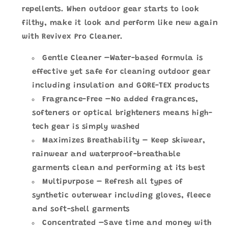
repellents. When outdoor gear starts to look
filthy, make it look and perform like new again
with Revivex Pro Cleaner.
Gentle Cleaner –Water-based formula is
effective yet safe for cleaning outdoor gear
including insulation and GORE-TEX products
Fragrance-Free –No added fragrances,
softeners or optical brighteners means high-
tech gear is simply washed
Maximizes Breathability – Keep skiwear,
rainwear and waterproof-breathable
garments clean and performing at its best
Multipurpose – Refresh all types of
synthetic outerwear including gloves, fleece
and soft-shell garments
Concentrated –Save time and money with