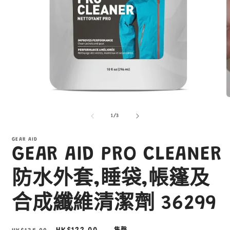
在
互
/
1
/
3
動
視
窗
GEAR AID
GEAR AID PRO CLEANER
中
開
啟
防水外套,睡袋,帳篷及
多
媒
合成纖維清潔劑 36299
體
檔
案
1
2