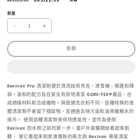
定
售
HK$122.00
HK$135.00
售罄
價
價
數量
GEAR
GEAR
AID
AID
PRO
PRO
CLEANER
CLEANER
售罄
防
防
水
水
外
外
套,
套,
Revivex Pro 清潔劑便於清洗技術夾克、滑雪褲、帳篷和睡
睡
睡
袋。溫和的配方旨在安全有效地清潔 GORE-TEX®產品、合
袋,
袋,
成絕緣材料和合成織物。與普通洗衣粉不同，這種特殊的液
帳
帳
體清潔劑不會留下殘留物，並通過去除污垢和油來緩解水的
篷
篷
排斥。
使用這種清潔劑來保持透氣性，並作為使用
及
及
Revivex 防水劑之前的第一步。當戶外裝備開始看起來骯
合
合
成
成
髒， 使它看起來和表演像新的再次與 Revivex 專業清潔