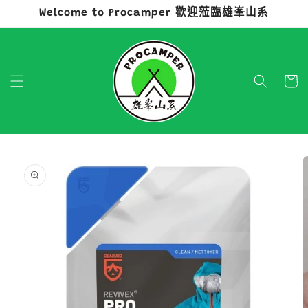
Welcome to Procamper 歡迎蒞臨雄峯山系
跳至內容
購
物
車
略過產品
資訊