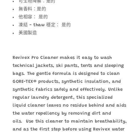
可生物降解：是的
無香料：是的
他相容： 是的
凍結 - thaw 穩定： 是的
美國製造
Revivex Pro Cleaner makes it easy to wash
technical jackets, ski pants, tents and sleeping
bags. The gentle formula is designed to clean
GORE-TEX® products, synthetic insulation, and
synthetic fabrics safely and effectively. Unlike
regular laundry detergent, this specialized
liquid cleaner leaves no residue behind and aids
the water repellency by removing dirt and
oils. Use this cleaner to maintain breathability,
and as the first step before using Revivex water