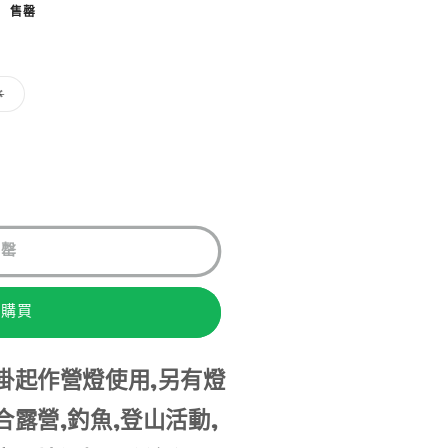
售罄
子
k
類
已
售
罄
或
無
法
供
貨
售罄
即購買
掛起作營燈使用,另有燈
露營,釣魚,登山活動,