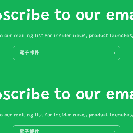
scribe to our em
o our mailing list for insider news, product launche
電子郵件
scribe to our em
o our mailing list for insider news, product launche
電子郵件