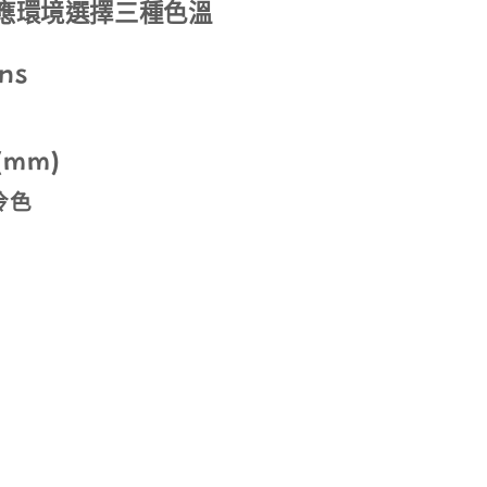
應環境選擇三種色溫
ns
(mm)
冷色