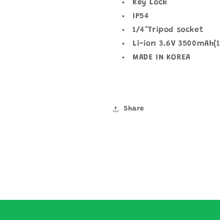
Key Lock
IP54
1/4"Tripod socket
Li-ion 3.6V 3500mAh(
MADE IN KOREA
Share