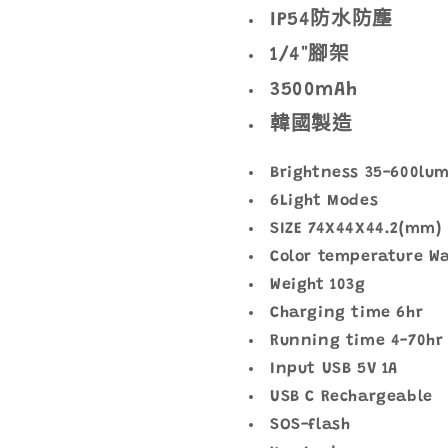
IP54防水防塵
1/4"腳架
3500mAh
韓國製造
Brightness 35-600lu
6Light Modes
SIZE 74X44X44.2(mm)
Color temperature Wa
Weight 103g
Charging time 6hr
Running time 4-70hr
Input USB 5V 1A
USB C Rechargeable
SOS-flash