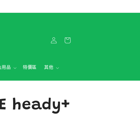
購
登
物
入
車
山用品
特價區
其他
E heady+