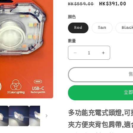
定
售
HK$391.00
HK$559.00
價
價
顏色
子
子
Red
Tan
Blac
類
類
已
已
售
售
數量
罄
罄
或
或
無
無
CLAYMORE
CLAYMORE
法
法
heady+
heady+
供
供
貨
貨
CLC470
CLC470
數
數
量
量
減
增
立
少
加
多功能充電式頭燈,可
夾方便夾背包肩帶,適合