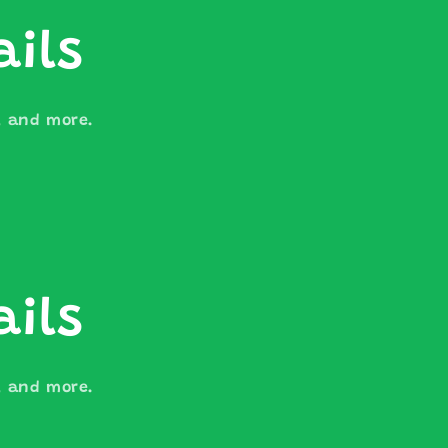
ails
s, and more.
ails
s, and more.