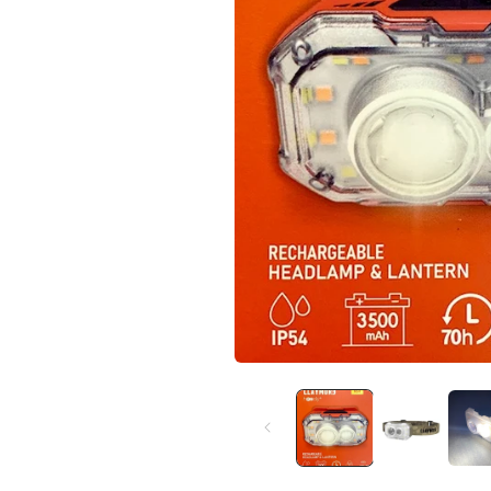
在
互
動
視
窗
中