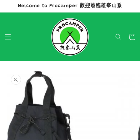
Welcome to Procamper 歡迎蒞臨雄峯山系
跳至內容
購
物
車
略過產品
資訊