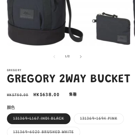
在
互
/
1
/
2
動
視
窗
GREGORY
GREGORY 2WAY BUCKET
中
開
啟
多
定
售
HK$638.00
HK$750.00
售罄
媒
價
價
體
顏色
檔
案
子
子
131369-L167 INDI BLACK
131369-1694 PINK
1
3
類
類
已
已
售
售
子
131369-6020 BRUSHED WHITE