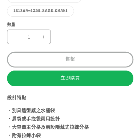
罄
罄
類
或
或
已
無
無
售
子
131369-425E SAGE KHAKI
法
法
罄
類
供
供
或
已
貨
貨
無
售
數量
法
罄
供
或
貨
無
GREGORY
GREGORY
法
2WAY
2WAY
供
貨
BUCKET
BUCKET
售罄
數
數
量
量
減
增
立即購買
少
加
設計特點
．別具造型感之水桶袋
．肩袋或手挽袋兩用設計
．大容量主分格及前設隱藏式拉鍊分格
．附有拉鍊小袋