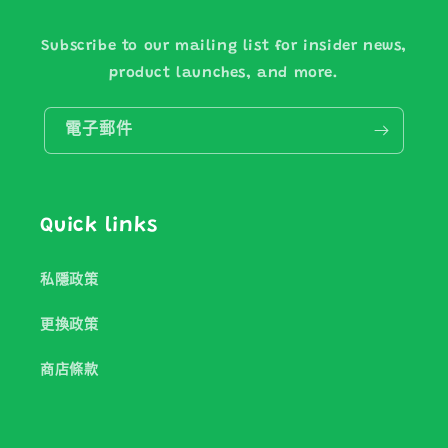
Subscribe to our mailing list for insider news,
product launches, and more.
電子郵件
Quick links
私隱政策
更換政策
商店條款