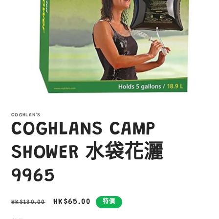
在
互
COGHLAN'S
動
COGHLANS CAMP
視
窗
中
SHOWER 水袋花灑
開
啟
9965
多
媒
體
定
售
HK$65.00
HK$130.00
特價
檔
案
價
價