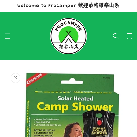
Welcome to Procamper 歡迎蒞臨雄峯山系
跳至內容
購
物
車
略過產品
資訊