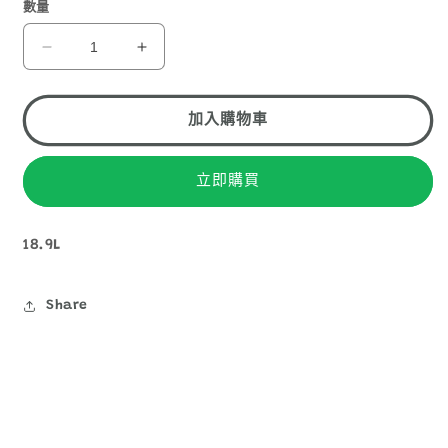
1
數量
COGHLANS
COGHLANS
CAMP
CAMP
SHOWER
SHOWER
加入購物車
水
水
袋
袋
花
花
立即購買
灑
灑
9965
9965
18.9L
數
數
量
量
減
增
Share
少
加