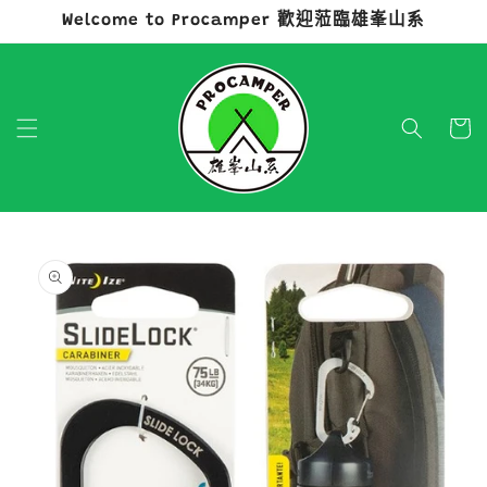
Welcome to Procamper 歡迎蒞臨雄峯山系
跳至內容
購
物
車
略過產品
資訊