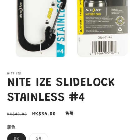
在
互
NITE IZE
動
NITE IZE SLIDELOCK
視
窗
中
STAINLESS #4
開
啟
多
定
售
HK$36.00
HK$40.00
售罄
媒
價
價
體
顏色
檔
案
子
子
BK
SV