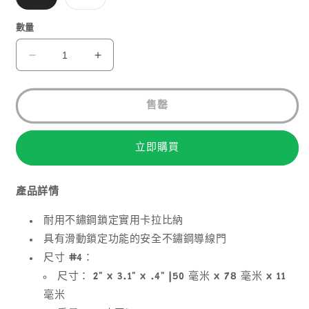
1
類
類
已
已
售
售
數量
罄
罄
或
或
無
無
NITE
NITE
法
法
IZE
IZE
供
供
貨
貨
SLIDELOCK
SLIDELOCK
STAINLESS
STAINLESS
售罄
#4
#4
數
數
立即購買
量
量
減
增
少
加
產品詳情
耐用不鏽鋼鎖定實用卡拉比納
具有滑動鎖定功能的安全不鏽鋼導線門
尺寸 #4：
尺寸： 2" x 3.1" x .4" |50 毫米 x 78 毫米 x 11
毫米