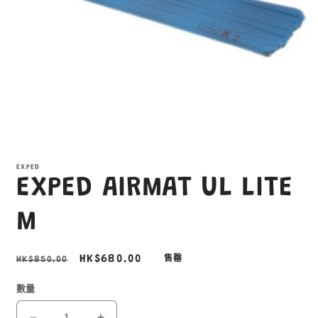
在
互
EXPED
動
EXPED AIRMAT UL LITE
視
窗
中
M
開
啟
多
定
售
HK$680.00
HK$850.00
售罄
媒
價
價
體
數量
檔
案