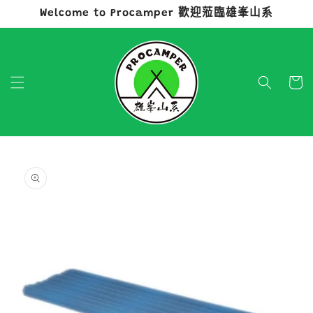
Welcome to Procamper 歡迎蒞臨雄峯山系
跳至內容
購
物
車
略過產品
資訊