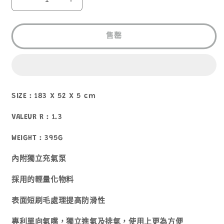
1
EXPED
EXPED
AIRMAT
AIRMAT
UL
UL
LITE
LITE
售罄
M
M
數
數
量
量
減
增
SIZE : 183 X 52 X 5 cm
少
加
VALEUR R : 1.3
WEIGHT : 395G
內附獨立充氣泵
採用的輕量化物料
表面短刷毛處理提高防滑性
專利單向氣嘴，
獨立
進氣及排氣，使用上更為方便