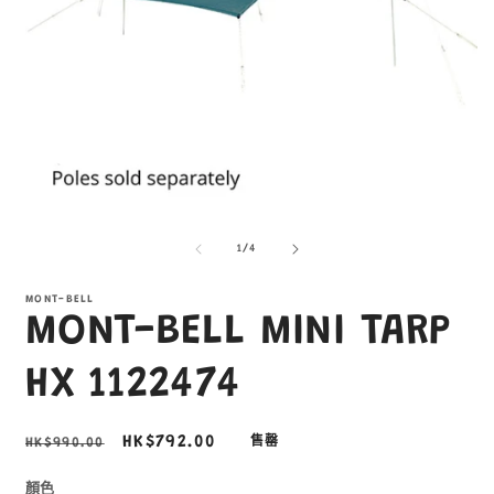
在
互
/
1
/
4
動
視
窗
MONT-BELL
MONT-BELL MINI TARP
中
開
啟
HX 1122474
多
媒
體
定
售
HK$792.00
HK$990.00
售罄
檔
價
價
案
2
1
顏色