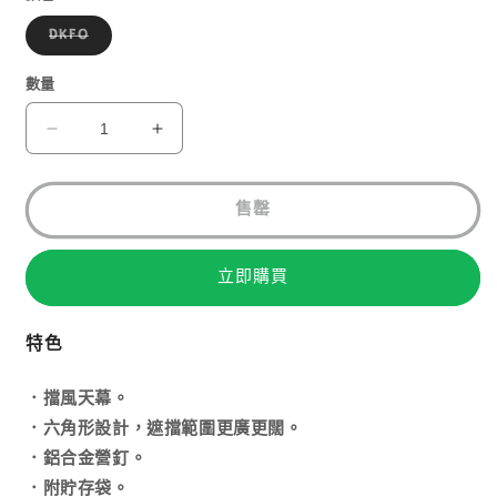
子
DKFO
類
已
售
數量
罄
或
無
MONT-
MONT-
法
BELL
BELL
供
貨
MINI
MINI
TARP
TARP
售罄
HX
HX
1122474
1122474
立即購買
數
數
量
量
減
增
特色
少
加
．擋風天幕。
．六角形設計，遮擋範圍更廣更闊。
．鋁合金營釘。
．附貯存袋。