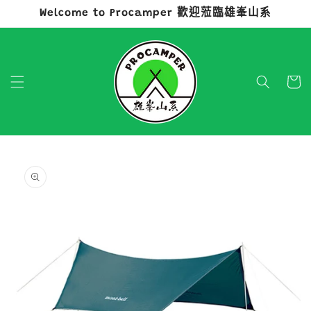
Welcome to Procamper 歡迎蒞臨雄峯山系
跳至內容
購
物
車
略過產品
資訊