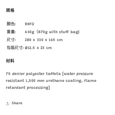
規格
顏色:
DKFO
重量:
640g（870g with stuff bag)
尺寸:
280 x 330 x 165 cm
包裝尺寸:
Ø12.5 x 23 cm
材料
75 denier polyester taffeta [water pressure
resistant 1,500 mm urethane coating, flame
retardant processing]
Share