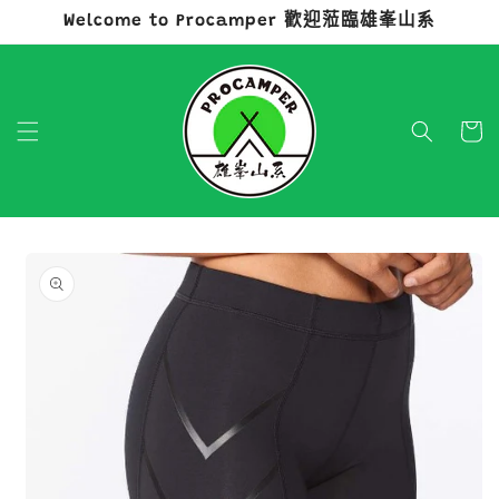
Welcome to Procamper 歡迎蒞臨雄峯山系
跳至內容
購
物
車
略過產品
資訊