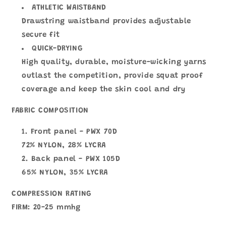
ATHLETIC WAISTBAND
Drawstring waistband provides adjustable
secure fit
QUICK-DRYING
High quality, durable, moisture-wicking yarns
outlast the competition, provide squat proof
coverage and keep the skin cool and dry
FABRIC COMPOSITION
Front panel - PWX 70D
72% NYLON, 28% LYCRA
Back panel - PWX 105D
65% NYLON, 35% LYCRA
COMPRESSION RATING
FIRM: 20-25 mmhg