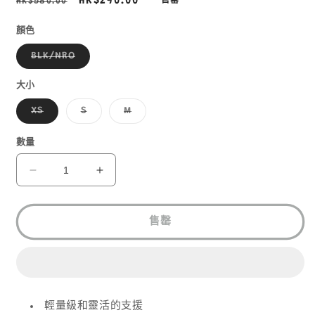
定
售
HK$290.00
HK$580.00
售罄
價
價
顏色
子
BLK/NRO
類
已
售
大小
罄
或
子
子
子
XS
S
M
無
類
類
類
法
已
已
已
供
售
售
售
數量
貨
罄
罄
罄
或
或
或
無
無
無
2XU
2XU
法
法
法
CORE
CORE
供
供
供
貨
貨
貨
COMPRESSIONAL
COMPRESSIONAL
SHORT
SHORT
售罄
WA4176B
WA4176B
數
數
量
量
減
增
少
輕量級和靈活的支援
加