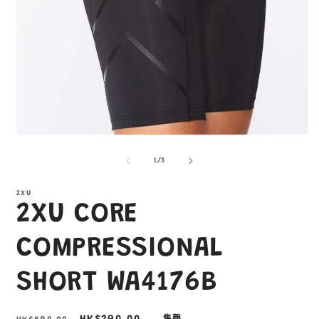
在
互
/
1
/
3
動
視
窗
2XU
2XU CORE
中
開
啟
COMPRESSIONAL
多
媒
SHORT WA4176B
體
檔
案
1
2