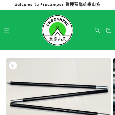
Welcome to Procamper 歡迎蒞臨雄峯山系
跳至內容
購
物
車
略過產品
資訊