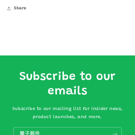
少
加
Share
Subscribe to our
emails
Subscribe to our mailing list for insider news,
product launches, and more.
電子郵件