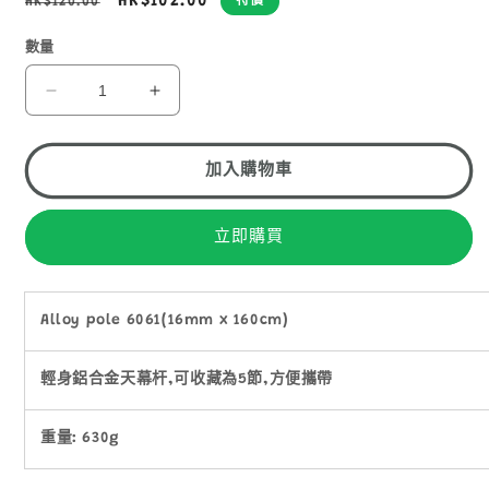
定
售
HK$102.00
HK$120.00
特價
價
價
數量
ALLOY
ALLOY
POLE
POLE
606
606
ALUMINUM
ALUMINUM
加入購物車
16mm
16mm
X
X
1.6m
1.6m
立即購買
鋁
鋁
合
合
金
金
Alloy pole 6061(16mm x 160cm)
營
營
柱
柱
輕身鋁合金天幕杆,可收藏為5節,方便攜帶
FS162
FS162
數
數
重量: 630g
量
量
減
增