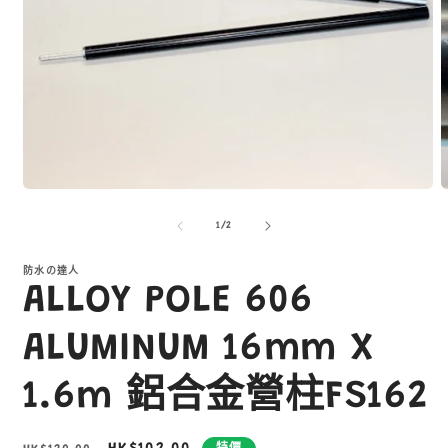
在
互
/
1
/
2
動
視
窗
防水の達人
ALLOY POLE 606
中
開
啟
ALUMINUM 16mm X
多
媒
1.6m 鋁合金營柱FS162
體
檔
案
1
2