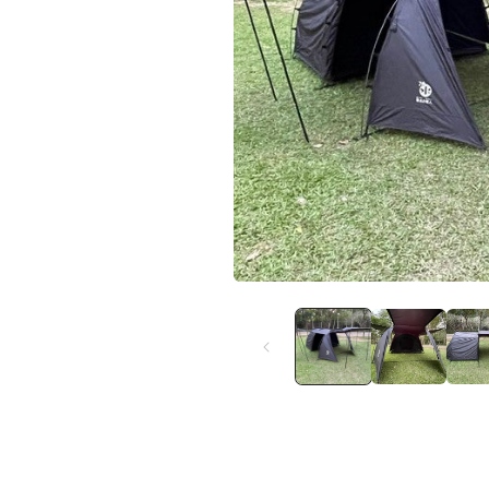
在
互
動
視
窗
中
開
啟
多
媒