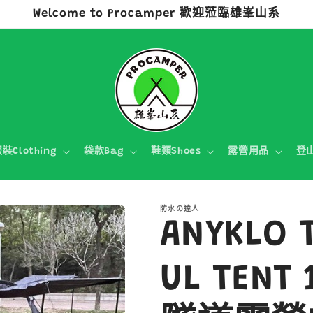
Welcome to Procamper 歡迎蒞臨雄峯山系
裝Clothing
袋款Bag
鞋類Shoes
露營用品
登
防水の達人
ANYKLO 
UL TENT