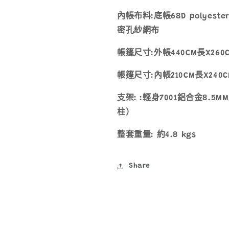
人
人
隧
隧
內帳布料:底帳68D polyester 
道
道
密孔紗網布
露
露
帳篷尺寸:外帳440CM長X260C
營
營
帳
帳
帳篷尺寸:內帳210CM長X240C
篷
篷
數
數
支架: :輕身7001鋁合金8.
量
量
柱）
減
增
整套重量: 約4.8 kgs
少
加
Share