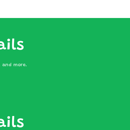
ails
s, and more.
ails