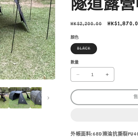
隧道露營
定
售
HK$1,870.
HK$2,200.00
價
價
顏色
子
BLACK
類
已
售
數量
罄
或
無
ANYKLO
ANYKLO
法
TUNNEL
TUNNEL
供
貨
UL
UL
TENT
TENT
1
1
廳
廳
1
1
房
房
4
4
外帳面料:68D滌淪抗撕裂PU40