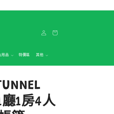
購
登
物
入
車
山用品
特價區
其他
TUNNEL
 1廳1房4人