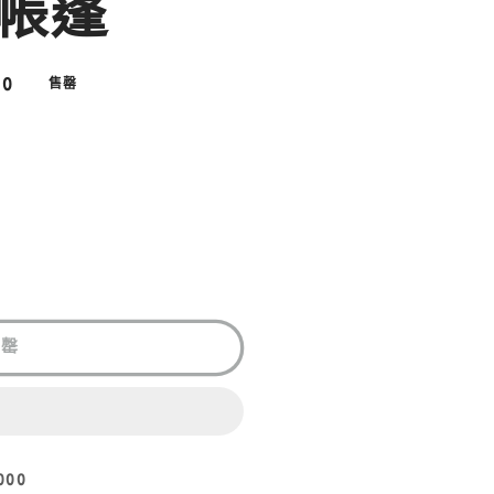
帳篷
00
售罄
售罄
00