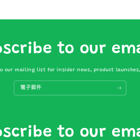
scribe to our em
o our mailing list for insider news, product launche
電子郵件
scribe to our em