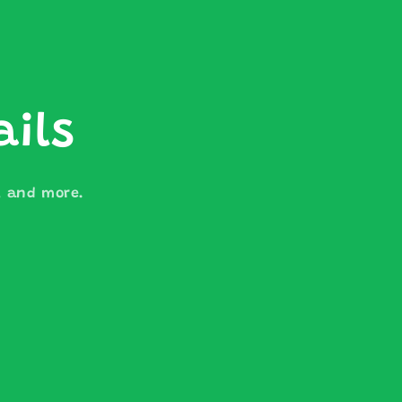
ails
s, and more.