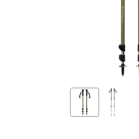
在
互
動
視
窗
中
開
啟
多
媒