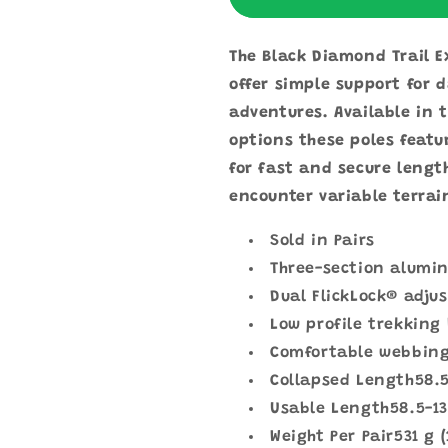
對
對
裝）
裝）
The Black Diamond Trail E
數
數
offer simple support for 
量
量
adventures. Available in 
減
增
options these poles featu
少
加
for fast and secure leng
encounter variable terrai
Sold in Pairs
Three-section alumi
Dual FlickLock® adju
Low profile trekking
Comfortable webbing
Collapsed Length
58.5
Usable Length
58.5-13
Weight Per Pair
531 g (