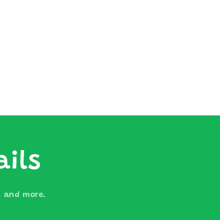
ails
s, and more.