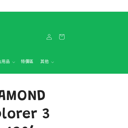
購
登
物
入
車
山用品
特價區
其他
IAMOND
plorer 3