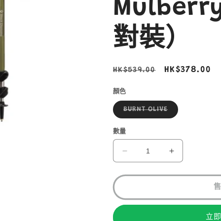
Mulberr
對裝）
定
售
HK$378.00
HK$539.00
價
價
顏色
子
BURNT OLIVE
類
已
售
數量
罄
或
無
BLACK
BLACK
法
DIAMOND
DIAMOND
供
貨
Trail
Trail
Explorer
Explorer
3
3
Mulberry
Mulberry
立
130(一
130(一