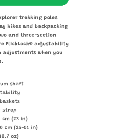
xplorer trekking poles
day hikes and backpacking
two and three-section
re FlickLock® adjustability
th adjustments when you
n.
num shaft
stability
 baskets
 strap
 cm (23 in)
0 cm (25-51 in)
18.7 oz)