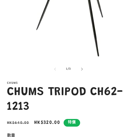
在
互
/
1
/
3
動
視
窗
CHUMS
CHUMS TRIPOD CH62-
中
開
啟
1213
多
媒
體
定
售
HK$320.00
HK$640.00
特價
檔
價
價
案
1
2
數量