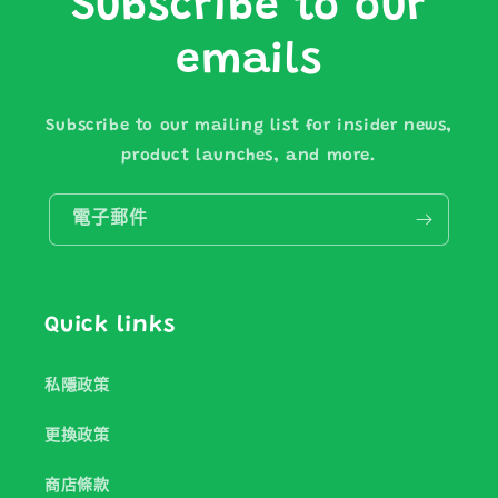
Subscribe to our
emails
Subscribe to our mailing list for insider news,
product launches, and more.
電子郵件
Quick links
私隱政策
更換政策
商店條款