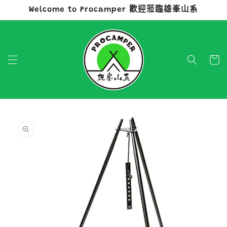
Welcome to Procamper 歡迎蒞臨雄峯山系
跳至內容
購
物
車
略過產品
資訊