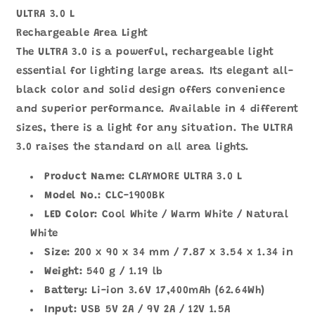
ULTRA 3.0 L
Rechargeable Area Light
The ULTRA 3.0 is a powerful, rechargeable light
essential for lighting large areas. Its elegant all-
black color and solid design offers convenience
and superior performance. Available in 4 different
sizes, there is a light for any situation. The ULTRA
3.0 raises the standard on all area lights.
Product Name:
CLAYMORE ULTRA 3.0 L
Model No.:
CLC-1900BK
LED Color:
Cool White / Warm White / Natural
White
Size:
200 x 90 x 34 mm / 7.87 x 3.54 x 1.34 in
Weight:
540 g / 1.19 lb
Battery:
Li-ion 3.6V 17,400mAh (62.64Wh)
Input:
USB 5V 2A / 9V 2A / 12V 1.5A