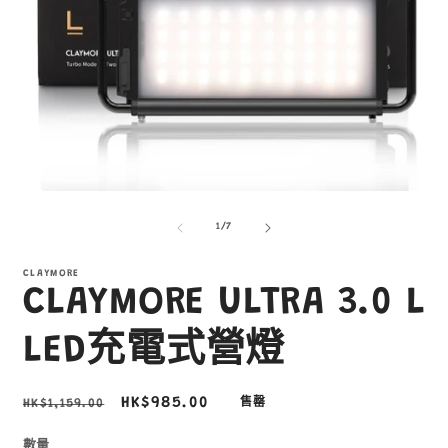
在
互
/
1
/
7
動
視
窗
CLAYMORE
CLAYMORE ULTRA 3.0 L
中
開
啟
LED充電式營燈
多
媒
體
定
售
HK$985.00
HK$1,159.00
售罄
檔
價
價
案
2
1
數量