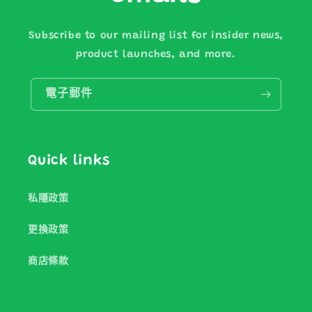
Subscribe to our mailing list for insider news,
product launches, and more.
電子郵件
Quick links
私隱政策
更換政策
商店條款