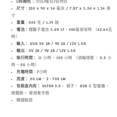
LED顏色：
冷白/暖白/自然白
尺寸
：200 x 90 x 34 毫米 / 7.87 x 3.54 x 1.34 英
寸
重量
：540 克 / 1.19 磅
電池：
鋰離子電池 3.6V 17，400毫安培時 （62.64瓦
時）
輸入：
USB 5V 2A / 9V 2A / 12V 1.5A
輸出
：5V 2A / 9V 2A / 12V 1.5A
執行時間：
11 小時 ~ 100 小時 （渦輪增壓： 5.5 小
時 ~ 50 小時）
充電時間
：7小時
亮度：
50 LM ~ 2，700 LM
包裝盒內有：
ULTRA 3.0， 袋子， USB C 型電纜，
燈籠鉤， 使用者手冊
韓國製造