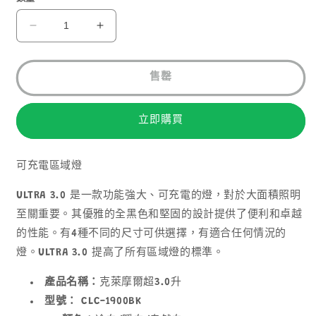
CLAYMORE
CLAYMORE
ULTRA
ULTRA
3.0
3.0
L
L
售罄
LED
LED
充
充
立即購買
電
電
式
式
營
營
可充電區域燈
燈
燈
ULTRA 3.0 是一款功能強大、可充電的燈，對於大面積照明
數
數
至關重要。其優雅的全黑色和堅固的設計提供了便利和卓越
量
量
的性能。有4種不同的尺寸可供選擇，有適合任何情況的
減
增
燈。ULTRA 3.0 提高了所有區域燈的標準。
少
加
產品名稱：
克萊摩爾超3.0升
型號：
CLC-1900BK