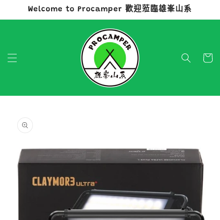
Welcome to Procamper 歡迎蒞臨雄峯山系
跳至內容
購
物
車
略過產品
資訊