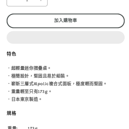
1
EVERNEW
EVERNEW
FLD
FLD
ALU
ALU
TABLE/LIGHT
TABLE/LIGHT
加入購物車
EBY530
EBY530
數
數
量
量
減
增
特色
少
加
．超輕量迷你摺疊桌。
．極簡設計，堅固且易於組裝。
．嶄新三層式Alpolic複合式面板，極度輕而堅固。
．重量輕至只有173g。
．日本東京製造。
規格
重量:
173g