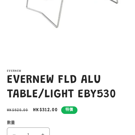
在
互
EVERNEW
動
EVERNEW FLD ALU
視
窗
中
TABLE/LIGHT EBY530
開
啟
多
定
售
HK$312.00
HK$520.00
特價
媒
價
價
體
數量
檔
案