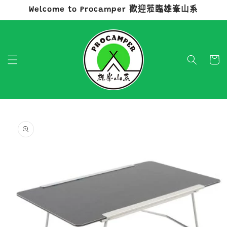
Welcome to Procamper 歡迎蒞臨雄峯山系
跳至內容
購
物
車
略過產品
資訊