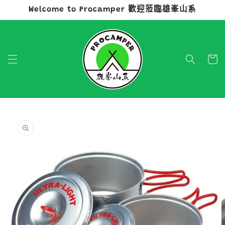
Welcome to Procamper 歡迎蒞臨雄峯山系
跳至內容
購
物
車
略過產品
資訊