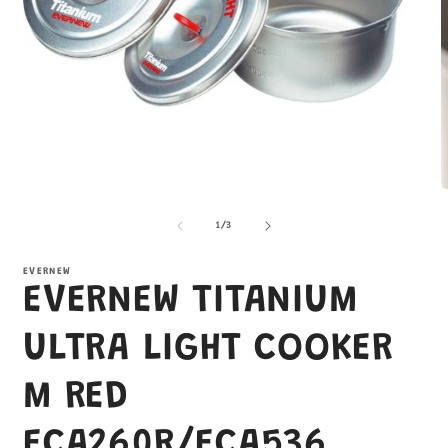
在
互
/
1
/
3
動
視
窗
EVERNEW
EVERNEW TITANIUM
中
開
啟
ULTRA LIGHT COOKER
多
媒
M RED
體
檔
案
ECA260R/ECA536
1
2