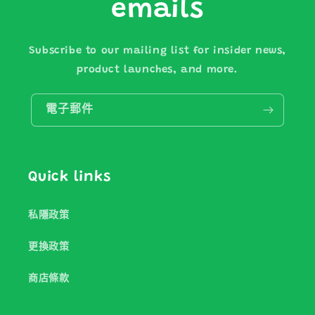
emails
Subscribe to our mailing list for insider news,
product launches, and more.
電子郵件
Quick links
私隱政策
更換政策
商店條款