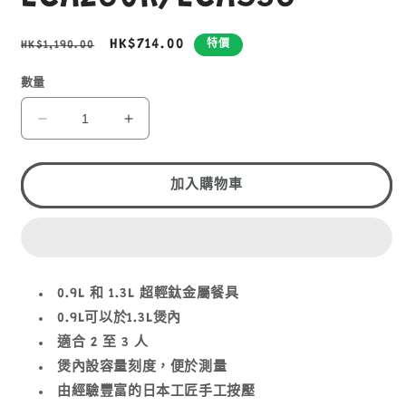
定
售
HK$714.00
HK$1,190.00
特價
價
價
數量
EVERNEW
EVERNEW
TITANIUM
TITANIUM
ULTRA
ULTRA
LIGHT
LIGHT
加入購物車
COOKER
COOKER
M
M
RED
RED
ECA260R/ECA536
ECA260R/ECA536
數
數
0.9L 和 1.3L 超輕鈦金屬餐具
量
量
0.9L可以於1.3L煲內
減
增
適合 2 至 3 人
少
加
煲內設容量刻度，便於測量
由經驗豐富的日本工匠手工按壓