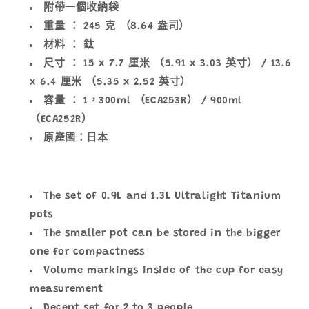
附帶一個收納袋
重量 ：
245 克 （8.64 盎司）
材料 ：
鈦
尺寸 ：
15 x 7.7 厘米 （5.91 x 3.03 英寸） / 13.6
x 6.4
厘
米 （5.35 x 2.52 英寸）
容量 ：
1，300ml （ECA253R） / 900ml
（ECA252R）
原產國：日本
The set of 0.9L and 1.3L Ultralight Titanium
pots
The smaller pot can be stored in the bigger
one for compactness
Volume markings inside of the cup for easy
measurement
Decent set for 2 to 3 people