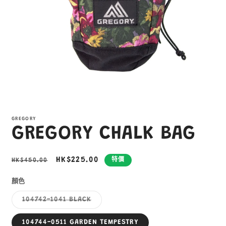
在
互
GREGORY
動
GREGORY CHALK BAG
視
窗
中
定
售
HK$225.00
HK$450.00
特價
開
啟
價
價
多
顏色
媒
子
體
104742-1041 BLACK
類
檔
已
案
售
104744-0511 GARDEN TEMPESTRY