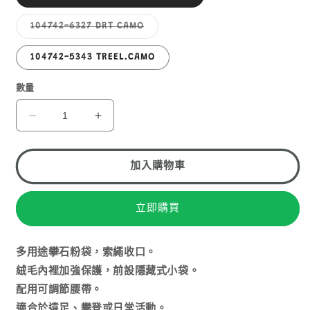
1
罄
或
無
子
104742-6327 DRT CAMO
法
類
供
已
貨
售
104742-5343 TREEL.CAMO
罄
或
無
數量
法
供
貨
GREGORY
GREGORY
CHALK
CHALK
BAG
BAG
加入購物車
數
數
量
量
減
增
立即購買
少
加
多用途攀石粉袋，索繩收口。
絨毛內裡加強保護，前設隱藏式小袋。
配用可調節腰帶。
適合於遠足、攀登或日常活動。