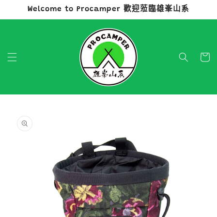
Welcome to Procamper 歡迎蒞臨雄峯山系
跳至內容
購
物
車
略過產品
資訊