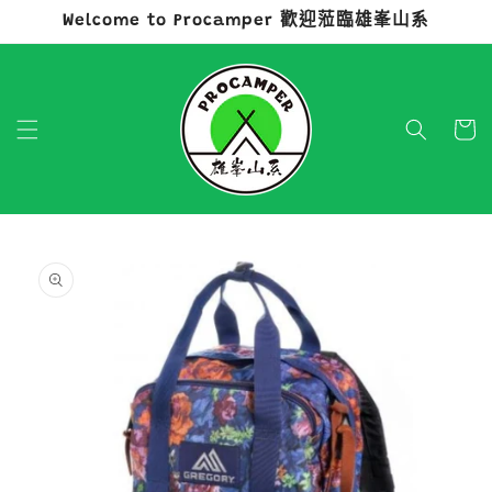
Welcome to Procamper 歡迎蒞臨雄峯山系
跳至內容
購
物
車
略過產品
資訊