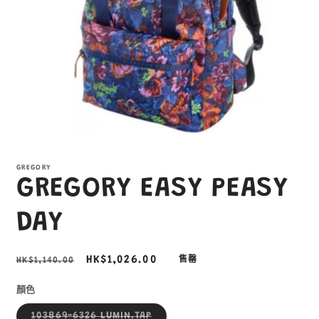
在
互
GREGORY
動
GREGORY EASY PEASY
視
窗
中
DAY
開
啟
多
定
售
HK$1,026.00
HK$1,140.00
售罄
媒
價
價
體
顏色
檔
案
子
103869-6326 LUMIN.TAP