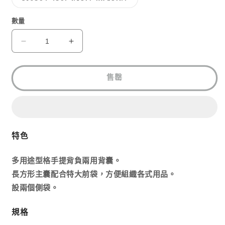
法
罄
類
供
或
已
貨
無
售
數量
法
罄
供
或
貨
無
GREGORY
GREGORY
法
EASY
EASY
供
貨
PEASY
PEASY
DAY
DAY
售罄
數
數
量
量
減
增
少
加
特色
多用途型格手提背負兩用背囊。
長方形主囊配合特大前袋，方便組織各式用品。
設兩個側袋。
規格