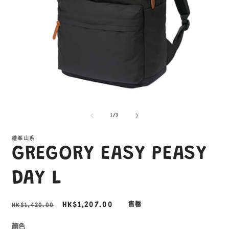
在
互
/
1
/
3
動
視
窗
雄峯山系
GREGORY EASY PEASY
中
開
啟
DAY L
多
媒
體
定
售
HK$1,207.00
HK$1,420.00
售罄
檔
價
價
案
1
2
顏色