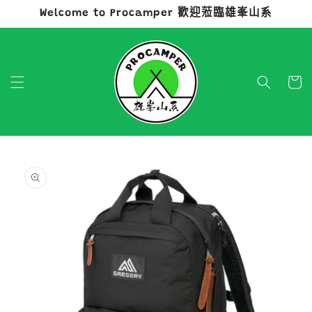
Welcome to Procamper 歡迎蒞臨雄峯山系
跳至內容
購
物
車
略過產品
資訊