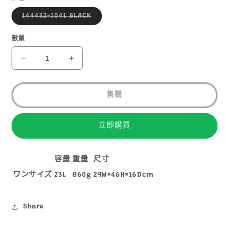
子
144432-1041 BLACK
類
已
售
數量
罄
或
無
GREGORY
GREGORY
法
EASY
EASY
供
貨
PEASY
PEASY
DAY
DAY
售罄
L
L
數
數
立即購買
量
量
減
增
少
加
容量
重量
尺寸
ワンサイズ
23L
860g
29W×46H×16Dcm
Share