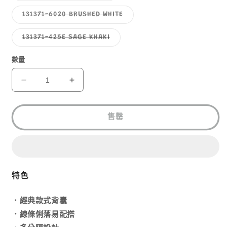
或
或
已
無
無
售
子
131371-6020 BRUSHED WHITE
法
法
罄
類
供
供
或
已
貨
貨
無
售
子
131371-425E SAGE KHAKI
法
罄
類
供
或
已
貨
無
售
數量
法
罄
供
或
貨
無
GREGORY
GREGORY
法
LADYBIRD
LADYBIRD
供
貨
BACKPACK
BACKPACK
S
S
售罄
數
數
量
量
減
增
少
加
特色
．經典款式背囊
．線條俐落易配搭