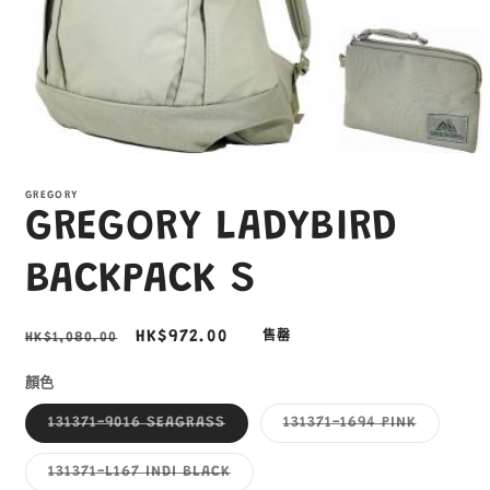
在
互
GREGORY
動
GREGORY LADYBIRD
視
窗
中
BACKPACK S
開
啟
多
定
售
HK$972.00
HK$1,080.00
售罄
媒
價
價
體
顏色
檔
案
子
子
131371-9016 SEAGRASS
131371-1694 PINK
1
類
類
已
已
售
售
子
131371-L167 INDI BLACK
罄
罄
類