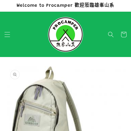
Welcome to Procamper 歡迎蒞臨雄峯山系
跳至內容
購
物
車
略過產品
資訊