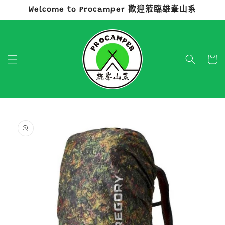
Welcome to Procamper 歡迎蒞臨雄峯山系
跳至內容
購
物
車
略過產品
資訊