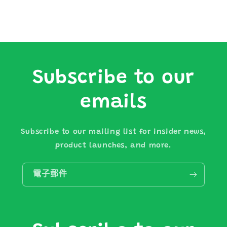
數
數
量
量
減
增
少
加
Subscribe to our
emails
Subscribe to our mailing list for insider news,
product launches, and more.
電子郵件