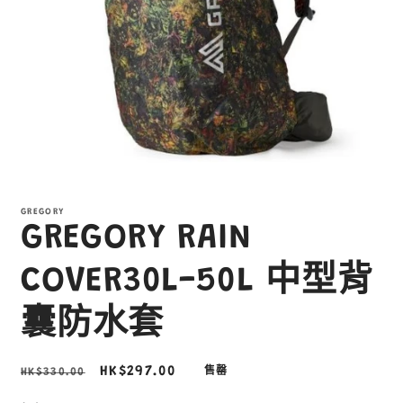
在
互
GREGORY
動
GREGORY RAIN
視
窗
中
COVER30L-50L 中型背
開
啟
囊防水套
多
媒
體
定
售
HK$297.00
HK$330.00
售罄
檔
案
價
價