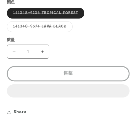
1
顏色
子
141348-9236 TROPICAL FOREST
類
已
售
子
141348-9574 LAVA BLACK
罄
類
或
已
無
售
數量
法
罄
供
或
貨
無
GREGORY
GREGORY
法
RAIN
RAIN
供
貨
COVER30L-
COVER30L-
50L
50L
售罄
中
中
型
型
背
背
囊
囊
防
防
Share
水
水
套
套