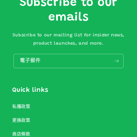
Subscribe to our
emails
Subscribe to our mailing list for insider news,
product launches, and more.
電子郵件
Quick links
私隱政策
更換政策
商店條款