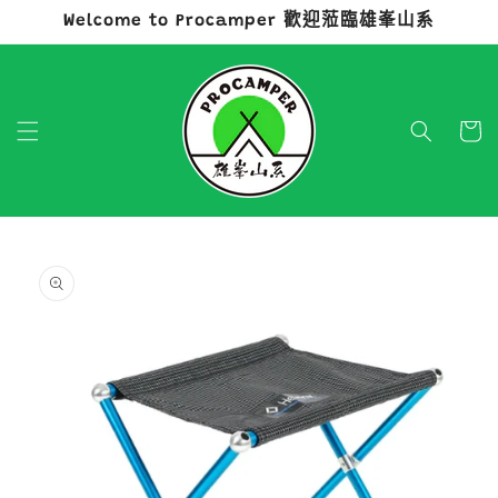
Welcome to Procamper 歡迎蒞臨雄峯山系
跳至內容
購
物
車
略過產品
資訊