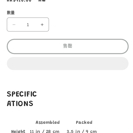
定
HK$910.00
售罄
價
數量
HELINOX
HELINOX
SPEED
SPEED
STOOL
STOOL
M
M
售罄
BLACK/F14
BLACK/F14
CYAN
CYAN
BLUE
BLUE
14501
14501
數
數
量
量
SPECIFIC
減
增
少
加
ATIONS
Assembled
Packed
Height
11 in / 28 cm
3.5 in / 9 cm