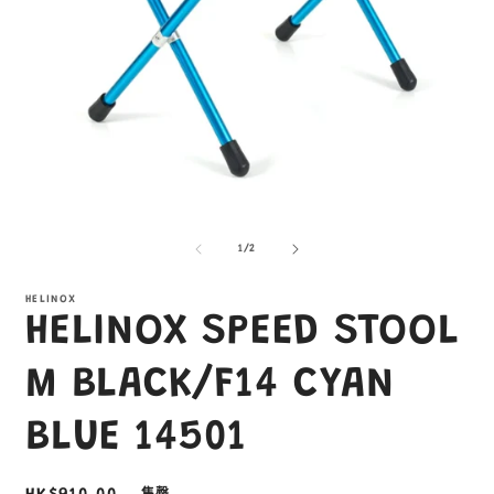
在
互
/
1
/
2
動
視
窗
HELINOX
HELINOX SPEED STOOL
中
開
啟
M BLACK/F14 CYAN
多
媒
BLUE 14501
體
檔
案
1
2