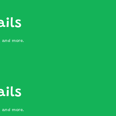
ails
s, and more.
ails
s, and more.