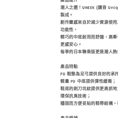
產品簡介
潮人之選！UNEEK (讀音 Uniq
製成。
創作靈感來自於減少資源使用
功能性，
輕巧的中底耐用而舒適，高牽
更感安心。
每季的日本聯乘版更是潮人熱
產品特點
PU 鞋墊為足弓提供良好的承
輕量 PU 中底提供彈性緩衝；
鞋底的剃刀坑紋提供更高抓地
環保抗臭技術；
穩固而方便妥貼的鞋帶結構，