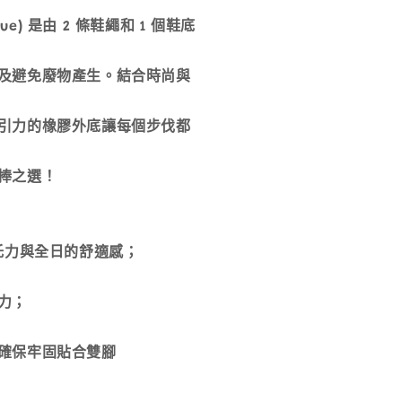
ue) 是由 2 條鞋繩和 1 個鞋底
及避免廢物產生。結合時尚與
引力的橡膠外底讓每個步伐都
捧之選！
托力與全日的舒適感；
力；
確保牢固貼合雙腳