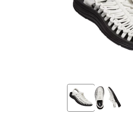
在
互
動
視
窗
中
開
啟
多
媒