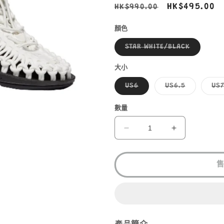
定
售
HK$495.00
HK$990.00
價
價
顏色
子
STAR WHITE/BLACK
類
已
售
大小
罄
或
子
子
US6
US6.5
US
無
類
類
法
已
已
供
售
售
數量
貨
罄
罄
或
或
無
無
KEEN
KEEN
法
法
UNEEK
UNEEK
供
供
貨
貨
WS
WS
1023170
1023170
數
數
量
量
減
增
少
加