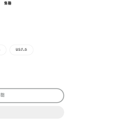
售罄
子
子
7
US7.5
類
類
已
已
售
售
罄
罄
或
或
無
無
法
法
供
供
貨
貨
售罄