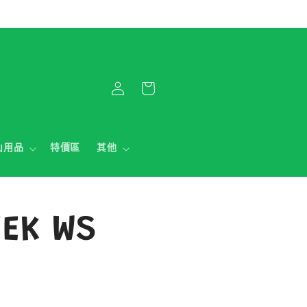
購
登
物
入
車
山用品
特價區
其他
EEK WS